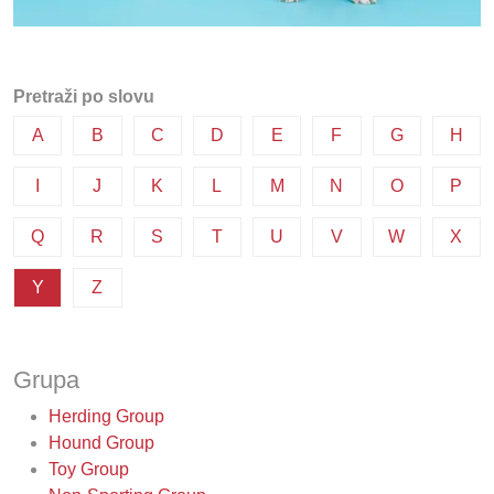
Pretraži po slovu
A
B
C
D
E
F
G
H
I
J
K
L
M
N
O
P
Q
R
S
T
U
V
W
X
Y
Z
Grupa
Herding Group
Hound Group
Toy Group