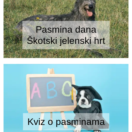
Pasmina dana
Škotski jelenski hrt
Kviz o pasminama