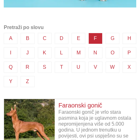
Pretraži po slovu
A
B
C
D
E
F
G
H
I
J
K
L
M
N
O
P
Q
R
S
T
U
V
W
X
Y
Z
Faraonski gonič
Faraonski gonič je vrlo stara
pasmina koja je uglavnom ostala
nepromijenjena više od 5.000
godina. U jednom trenutku u
povijesti, ovi psi uspješno su se