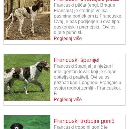
Francuski ptičar (engl. Braque
Francais) je srednje velika
pasmina porijeklom iz Francuske.
Ovaj je pas podijeljen u dva tipa:
gaskonjski i pirenejski. Ovi psi
dijele puno sl...
Pogledaj više
Francuski španijel
Francuski španijel je nježan i
inteligentan lovac koji je sjajan
obiteljski pratitelj. Ovi su psi
poznati kao Epagneul Français u
svojoj rodnoj zemlji - Francuskoj.
F...
Pogledaj više
Francuski trobojni gonič
Francuski trobojni gonič je