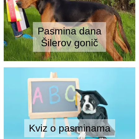
Pasmina dana
Šilerov gonič
Kviz o pasminama