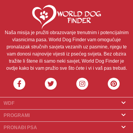
Naša misija je pružiti obrazovanje trenutnim i potencijalnim
vlasnicima pasa. World Dog Finder vam omogućuje
pronalazak stručnih savjeta vezanih uz pasmine, njegu te
vam donosi najnovije vijesti iz psećeg svijeta. Bez obzira
tražite li štene ili samo neki savjet, World Dog Finder je
ovdje kako bi vam pružio sve što ćete i vi i vaš pas trebati.
WDF
O nama
PROGRAMI
Što je World Dog Finder
Program za uzgajivače
PRONAĐI PSA
Koje saveze prihvaćamo?