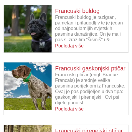
Francuski buldog
Francuski buldog je razigran,
pametan i prilagodljiv te je jedan
od najpopularnijih svjetskih
pasmina današnjice. On je mali
pas s izrazitim "šišmiš" u&...
Pogledaj više
Francuski gaskonjski ptičar
Francuski ptičar (engl. Braque
Francais) je srednje velika
pasmina porijeklom iz Francuske.
Ovaj je pas podijeljen u dva tipa:
gaskonjski i pirenejski. Ovi psi
dijele puno sl...
Pogledaj više
Francuski pirenejski ptičar