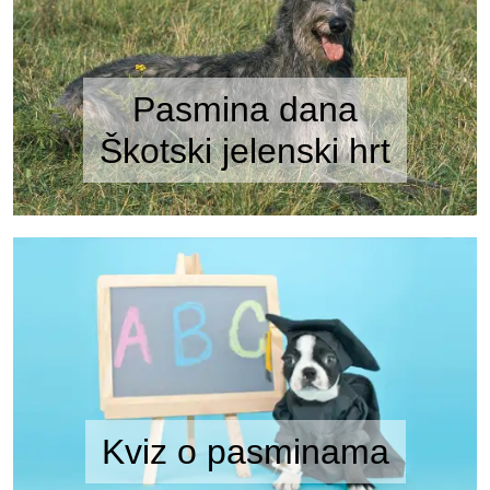
Pasmina dana
Škotski jelenski hrt
Kviz o pasminama