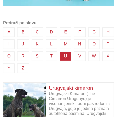
Pretraži po slovu
A
B
C
D
E
F
G
H
I
J
K
L
M
N
O
P
Q
R
S
T
U
V
W
X
Y
Z
Urugvajski kimaron
Urugvajski Kimaron (The
Cimarrón Uruguayo) je
višenamjenski radni pas rodom iz
Urugvaja, gdje je jedina priznata
autohtona pasmina. Urugvajski