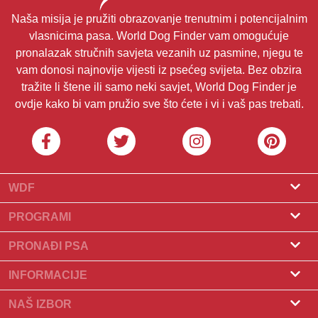
Naša misija je pružiti obrazovanje trenutnim i potencijalnim
vlasnicima pasa. World Dog Finder vam omogućuje
pronalazak stručnih savjeta vezanih uz pasmine, njegu te
vam donosi najnovije vijesti iz psećeg svijeta. Bez obzira
tražite li štene ili samo neki savjet, World Dog Finder je
ovdje kako bi vam pružio sve što ćete i vi i vaš pas trebati.
WDF
O nama
PROGRAMI
Što je World Dog Finder
Program za uzgajivače
PRONAĐI PSA
Koje saveze prihvaćamo?
Program za groomere
Pronađite uzgajivača
INFORMACIJE
Kontakt
Psi na prodaju
Pasmine
NAŠ IZBOR
Naši partneri
Pronađite leglo