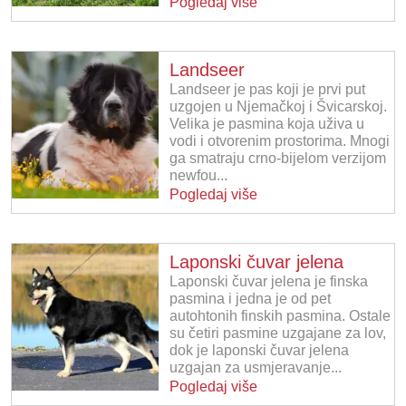
Pogledaj više
Landseer
Landseer je pas koji je prvi put
uzgojen u Njemačkoj i Švicarskoj.
Velika je pasmina koja uživa u
vodi i otvorenim prostorima. Mnogi
ga smatraju crno-bijelom verzijom
newfou...
Pogledaj više
Laponski čuvar jelena
Laponski čuvar jelena je finska
pasmina i jedna je od pet
autohtonih finskih pasmina. Ostale
su četiri pasmine uzgajane za lov,
dok je laponski čuvar jelena
uzgajan za usmjeravanje...
Pogledaj više