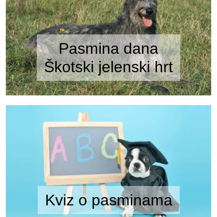
Pasmina dana
Škotski jelenski hrt
Kviz o pasminama