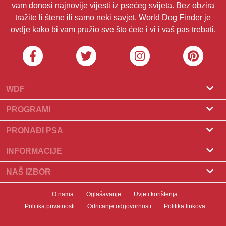
vam donosi najnovije vijesti iz psećeg svijeta. Bez obzira
tražite li štene ili samo neki savjet, World Dog Finder je
ovdje kako bi vam pružio sve što ćete i vi i vaš pas trebati.
WDF
O nama
PROGRAMI
Što je World Dog Finder
Program za uzgajivače
PRONAĐI PSA
Koje saveze prihvaćamo?
Program za groomere
Pronađite uzgajivača
INFORMACIJE
Kontakt
Psi na prodaju
Pasmine
NAŠ IZBOR
Naši partneri
Pronađite leglo
Popularni članci
Što učiniti ako vaš pas pojede čokoladu?
Newsletter
O nama
Oglašavanje
Uvjeti korištenja
Udomljavanje pasa
Novosti
10 najboljih pasa za stanove
Politika privatnosti
Odricanje odgovornosti
Politika linkova
Banneri
Pronađite psa
Zdravlje pasa
Uvod u kliker trening pasa
Badgevi