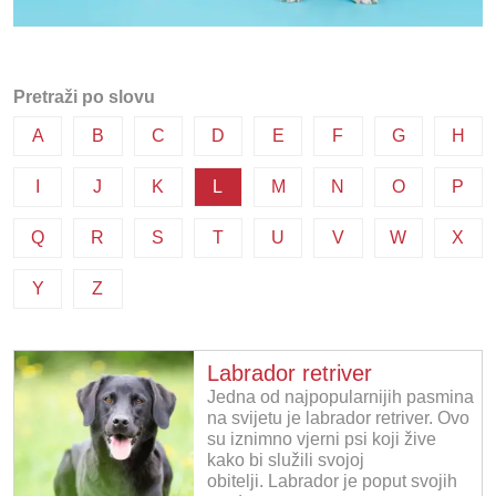
Pretraži po slovu
A
B
C
D
E
F
G
H
I
J
K
L
M
N
O
P
Q
R
S
T
U
V
W
X
Y
Z
Labrador retriver
Jedna od najpopularnijih pasmina
na svijetu je labrador retriver. Ovo
su iznimno vjerni psi koji žive
kako bi služili svojoj
obitelji. Labrador je poput svojih