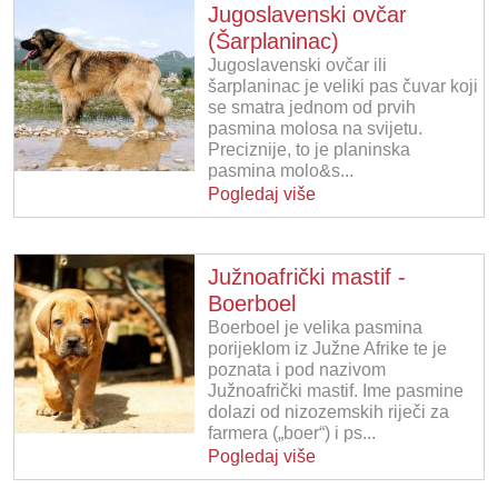
Jugoslavenski ovčar
(Šarplaninac)
Jugoslavenski ovčar ili
šarplaninac je veliki pas čuvar koji
se smatra jednom od prvih
pasmina molosa na svijetu.
Preciznije, to je planinska
pasmina molo&s...
Pogledaj više
Južnoafrički mastif -
Boerboel
Boerboel je velika pasmina
porijeklom iz Južne Afrike te je
poznata i pod nazivom
Južnoafrički mastif. Ime pasmine
dolazi od nizozemskih riječi za
farmera („boer“) i ps...
Pogledaj više