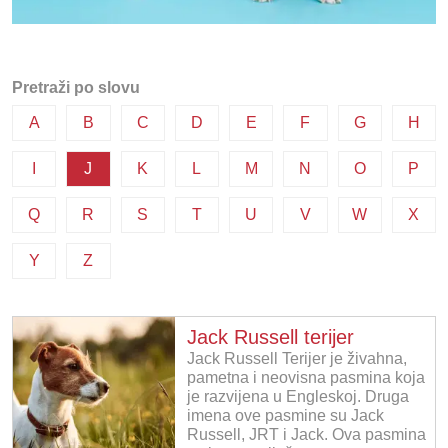
Pretraži po slovu
A
B
C
D
E
F
G
H
I
J
K
L
M
N
O
P
Q
R
S
T
U
V
W
X
Y
Z
Jack Russell terijer
Jack Russell Terijer je živahna,
pametna i neovisna pasmina koja
je razvijena u Engleskoj. Druga
imena ove pasmine su Jack
Russell, JRT i Jack. Ova pasmina