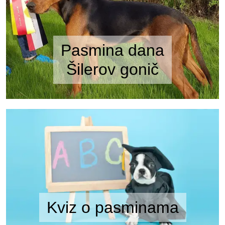
Pasmina dana
Šilerov gonič
Kviz o pasminama