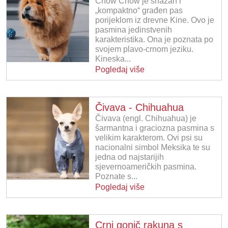
Chow Chow je snažan i
„kompaktno“ građen pas
porijeklom iz drevne Kine. Ovo je
pasmina jedinstvenih
karakteristika. Ona je poznata po
svojem plavo-crnom jeziku.
Kineska...
Pogledaj više
Čivava - Chihuahua
Čivava (engl. Chihuahua) je
šarmantna i graciozna pasmina s
velikim karakterom. Ovi psi su
nacionalni simbol Meksika te su
jedna od najstarijih
sjevernoameričkih pasmina.
Poznate s...
Pogledaj više
Crni gonič rakuna s