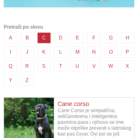
Pretraži po slovu
A
B
C
D
E
F
G
H
I
J
K
L
M
N
O
P
Q
R
S
T
U
V
W
X
Y
Z
Cane corso
Cane Corso je simpatična,
veličanstvena i inteligentna
pasmina pasa i njihovo se ime
može otprilike prevesti s latinskog
kao pas čuvar. Ovi psi se još