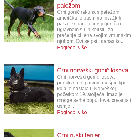
paležom
Crni gonič rakuna s paležom
američka je pasmina lovačkih
pasa. Pripada obitelji goniča i
uglavnom su ih koristili za
praćenje plijena svojim vrhunskim
njuhom. Ovi se psi i danas ko...
Pogledaj više
Crni norveški gonič losova
Crni norveški gonič losova
primitivna je pasmina u špic tipu
koja je nastala u Norveškoj
početkom 19. stoljeća. Imao je
mnoge svrhe poput lova, čuvanja i
usmje...
Pogledaj više
Crni ruski terijer