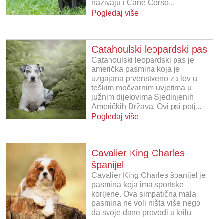
nazivaju i Cane Corso...
Pogledaj više
Catahoulski leopardski pas
Catahoulski leopardski pas je
američka pasmina koja je
uzgajana prvenstveno za lov u
teškim močvarnim uvjetima u
južnim dijelovima Sjedinjenih
Američkih Država. Ovi psi potj...
Pogledaj više
Cavalier King Charles
španijel
Cavalier King Charles španijel je
pasmina koja ima sportske
korijene. Ova simpatična mala
pasmina ne voli ništa više nego
da svoje dane provodi u krilu