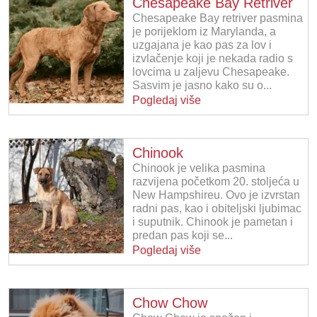
Chesapeake Bay Retriver
Chesapeake Bay retriver pasmina
je porijeklom iz Marylanda, a
uzgajana je kao pas za lov i
izvlačenje koji je nekada radio s
lovcima u zaljevu Chesapeake.
Sasvim je jasno kako su o...
Pogledaj više
Chinook
Chinook je velika pasmina
razvijena početkom 20. stoljeća u
New Hampshireu. Ovo je izvrstan
radni pas, kao i obiteljski ljubimac
i suputnik. Chinook je pametan i
predan pas koji se...
Pogledaj više
Chow Chow