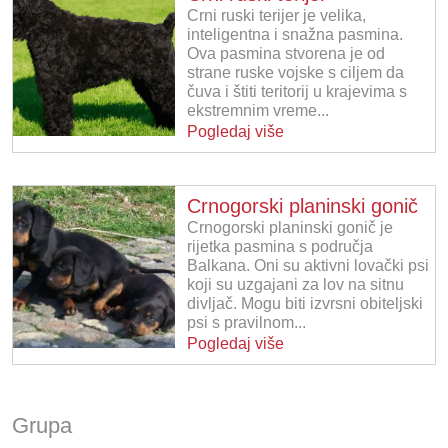
Crni ruski terijer je velika,
inteligentna i snažna pasmina.
Ova pasmina stvorena je od
strane ruske vojske s ciljem da
čuva i štiti teritorij u krajevima s
ekstremnim vreme...
Pogledaj više
Crnogorski planinski gonič
Crnogorski planinski gonič je
rijetka pasmina s područja
Balkana. Oni su aktivni lovački psi
koji su uzgajani za lov na sitnu
divljač. Mogu biti izvrsni obiteljski
psi s pravilnom...
Pogledaj više
Grupa