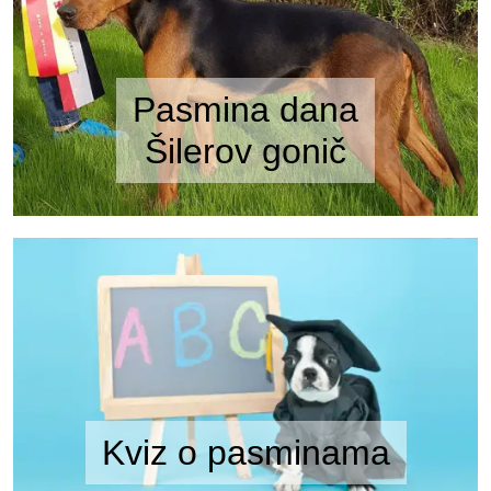
Pasmina dana
Šilerov gonič
Kviz o pasminama