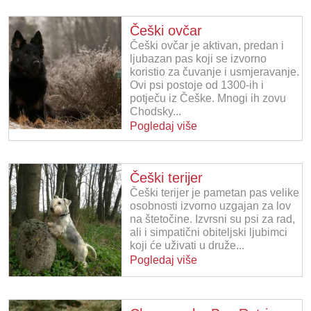
Češki ovčar
Češki ovčar je aktivan, predan i
ljubazan pas koji se izvorno
koristio za čuvanje i usmjeravanje.
Ovi psi postoje od 1300-ih i
potječu iz Češke. Mnogi ih zovu
Chodsky...
Pogledaj više
Češki terijer
Češki terijer je pametan pas velike
osobnosti izvorno uzgajan za lov
na štetočine. Izvrsni su psi za rad,
ali i simpatični obiteljski ljubimci
koji će uživati u druže...
Pogledaj više