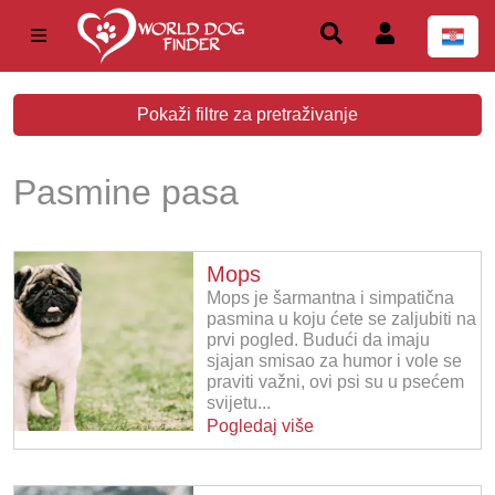
Pokaži filtre za pretraživanje
Pasmine pasa
Mops
Mops je šarmantna i simpatična
pasmina u koju ćete se zaljubiti na
prvi pogled. Budući da imaju
sjajan smisao za humor i vole se
praviti važni, ovi psi ​​su u psećem
svijetu...
Pogledaj više