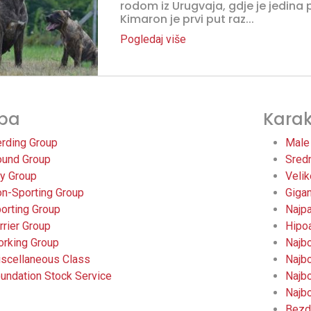
rodom iz Urugvaja, gdje je jedina
Kimaron je prvi put raz...
Pogledaj više
pa
Karak
rding Group
Male
und Group
Sred
y Group
Veli
n-Sporting Group
Giga
orting Group
Najp
rrier Group
Hipo
rking Group
Najbo
scellaneous Class
Najbo
undation Stock Service
Najbo
Najbo
Bezd