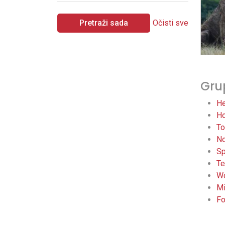
Pretraži sada
Očisti sve
Gru
He
Ho
To
No
Sp
Te
Wo
Mi
Fo