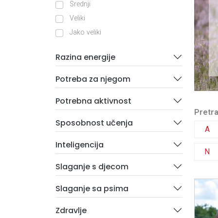
Srednji
Veliki
Jako veliki
Razina energije
Potreba za njegom
Potrebna aktivnost
Pretra
Sposobnost učenja
A
Inteligencija
N
Slaganje s djecom
Slaganje sa psima
Zdravlje