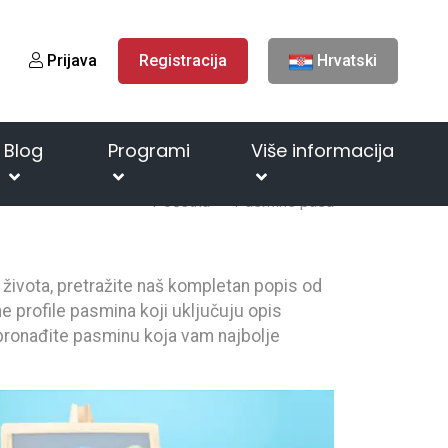
Prijava
Registracija
Hrvatski
Blog
Programi
Više informacija
Početna
Pasmine pasa
n života, pretražite naš kompletan popis od
e profile pasmina koji uključuju opis
i pronađite pasminu koja vam najbolje