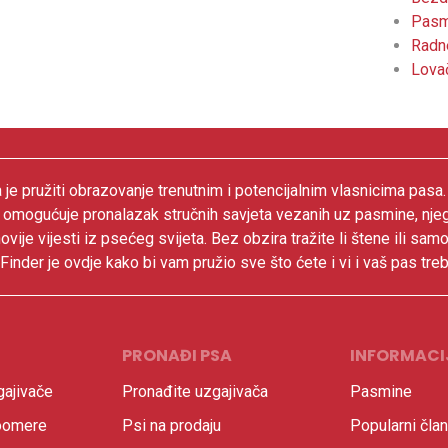
Pasmi
Radn
Lova
 je pružiti obrazovanje trenutnim i potencijalnim vlasnicima pasa
 omogućuje pronalazak stručnih savjeta vezanih uz pasmine, nje
ovije vijesti iz psećeg svijeta. Bez obzira tražite li štene ili samo
inder je ovdje kako bi vam pružio sve što ćete i vi i vaš pas treb
PRONAĐI PSA
INFORMACI
ajivače
Pronađite uzgajivača
Pasmine
oomere
Psi na prodaju
Popularni član