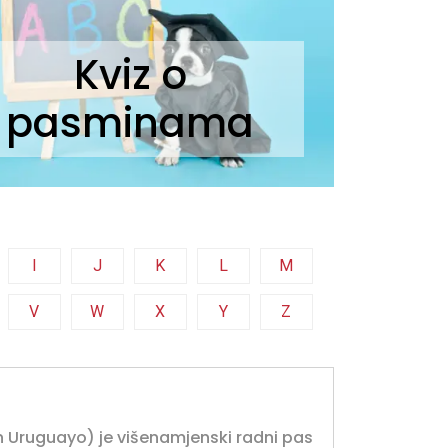
Kviz o
pasminama
I
J
K
L
M
V
W
X
Y
Z
 Uruguayo) je višenamjenski radni pas