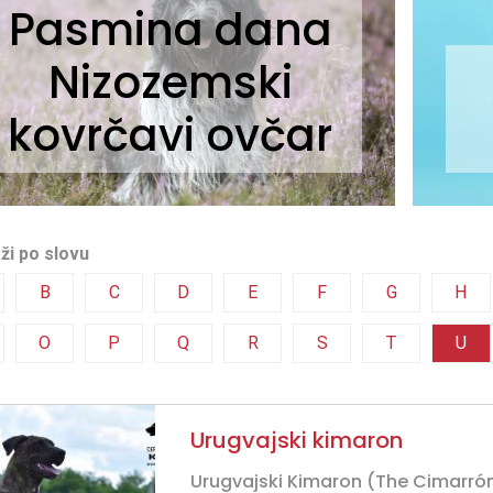
Pasmina dana
Nizozemski
kovrčavi ovčar
ži po slovu
B
C
D
E
F
G
H
O
P
Q
R
S
T
U
Urugvajski kimaron
Urugvajski Kimaron (The Cimarrón