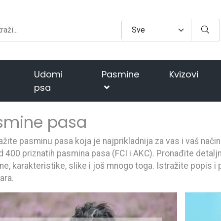
Udomi
Pasmine
Kvizovi
psa
smine pasa
ažite pasminu pasa koja je najprikladnija za vas i vaš nači
d 400 priznatih pasmina pasa (FCI i AKC). Pronađite detaljn
e, karakteristike, slike i još mnogo toga. Istražite popis 
ara.