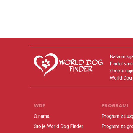
Naša misija
Finder vam
donosi najn
World Dog F
WDF
PROGRAMI
O nama
Program za uzg
Što je World Dog Finder
Program za gr