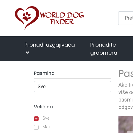
Pronađi uzgajivača
Pronađite
groomera
Pa
Pasmina
Ako tr
više o
pasmin
Veličina
odgov
Sve
Mali