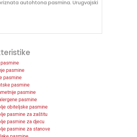
 priznata autohtona pasmina. Urugvajski
teristike
 pasmine
nje pasmine
ke pasmine
ntske pasmine
ametnije pasmine
alergene pasmine
lje obiteljske pasmine
lje pasmine za zaštitu
lje pasmine za djecu
lje pasmine za stanove
lake pasmine