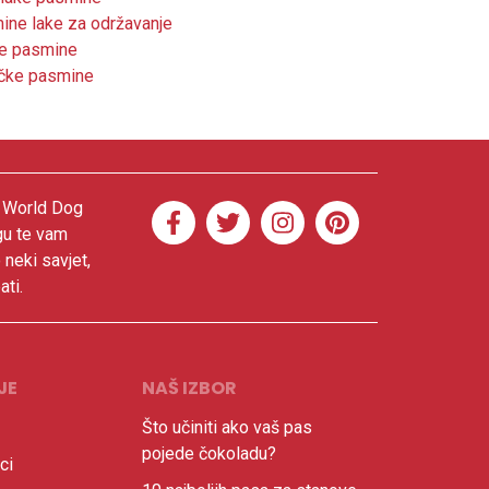
ne lake za održavanje
e pasmine
čke pasmine
. World Dog
gu te vam
 neki savjet,
ati.
JE
NAŠ IZBOR
Što učiniti ako vaš pas
pojede čokoladu?
ci