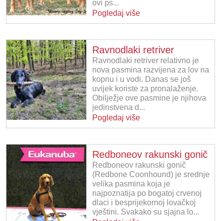
ovi ps...
Pogledaj više
Ravnodlaki retriver
Ravnodlaki retriver relativno je
nova pasmina razvijena za lov na
kopnu i u vodi. Danas se još
uvijek koriste za pronalaženje.
Obilježje ove pasmine je njihova
jedinstvena d...
Pogledaj više
Redboneov rakunski gonič
Redboneov rakunski gonič
(Redbone Coonhound) je srednje
velika pasmina koja je
najpoznatija po bogatoj crvenoj
dlaci i besprijekornoj lovačkoj
vještini. Svakako su sjajna lo...