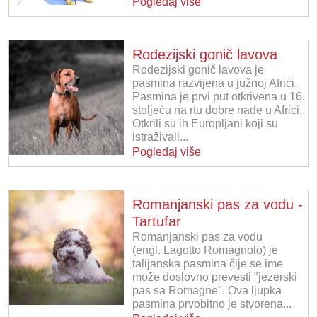
Pogledaj više
Rodezijski gonič lavova
Rodezijski gonič lavova je
pasmina razvijena u južnoj Africi.
Pasmina je prvi put otkrivena u 16.
stoljeću na rtu dobre nade u Africi.
Otkrili su ih Europljani koji su
istraživali...
Pogledaj više
Romanjanski pas za vodu -
Tartufar
Romanjanski pas za vodu
(engl. Lagotto Romagnolo) je
talijanska pasmina čije se ime
može doslovno prevesti "jezerski
pas sa Romagne". Ova ljupka
pasmina prvobitno je stvorena...