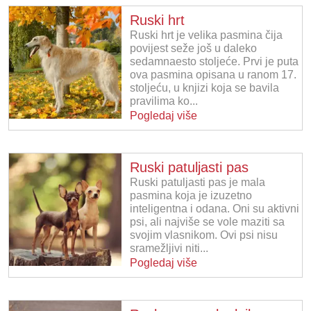
Ruski hrt
Ruski hrt je velika pasmina čija
povijest seže još u daleko
sedamnaesto stoljeće. Prvi je puta
ova pasmina opisana u ranom 17.
stoljeću, u knjizi koja se bavila
pravilima ko...
Pogledaj više
Ruski patuljasti pas
Ruski patuljasti pas je mala
pasmina koja je izuzetno
inteligentna i odana. Oni su aktivni
psi, ali najviše se vole maziti sa
svojim vlasnikom. Ovi psi nisu
sramežljivi niti...
Pogledaj više