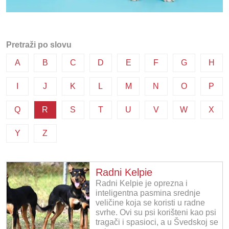
Pretraži po slovu
A
B
C
D
E
F
G
H
I
J
K
L
M
N
O
P
Q
R
S
T
U
V
W
X
Y
Z
Radni Kelpie
Radni Kelpie je oprezna i
inteligentna pasmina srednje
veličine koja se koristi u radne
svrhe. Ovi su psi korišteni kao psi
tragači i spasioci, a u Švedskoj se