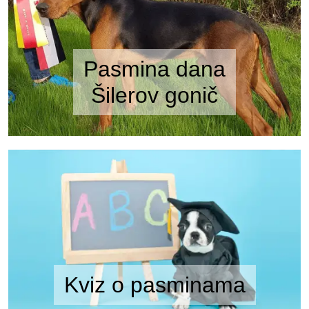
Pasmina dana
Šilerov gonič
Kviz o pasminama