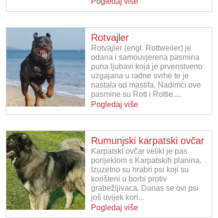
Pogledaj više
Rotvajler
Rotvajler (engl. Rottweiler) je
odana i samouvjerena pasmina
puna ljubavi koja je prvenstveno
uzgajana u radne svrhe te je
nastala od mastifa. Nadimci ove
pasmine su Rott i Rottie....
Pogledaj više
Rumunjski karpatski ovčar
Karpatski ovčar veliki je pas
porijeklom s Karpatskih planina.
Izuzetno su hrabri psi koji su
korišteni u borbi protiv
grabežljivaca. Danas se ovi psi
još uvijek kori...
Pogledaj više