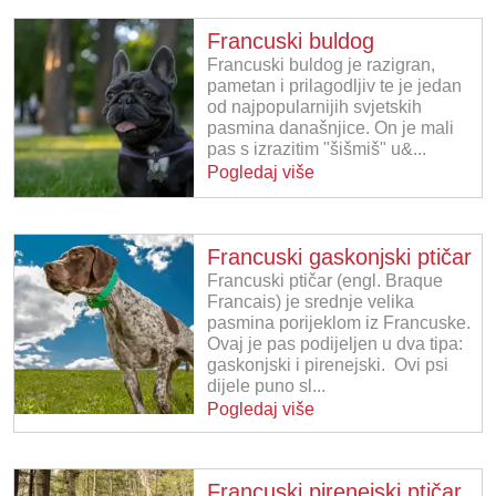
Francuski buldog
Francuski buldog je razigran,
pametan i prilagodljiv te je jedan
od najpopularnijih svjetskih
pasmina današnjice. On je mali
pas s izrazitim "šišmiš" u&...
Pogledaj više
Francuski gaskonjski ptičar
Francuski ptičar (engl. Braque
Francais) je srednje velika
pasmina porijeklom iz Francuske.
Ovaj je pas podijeljen u dva tipa:
gaskonjski i pirenejski. Ovi psi
dijele puno sl...
Pogledaj više
Francuski pirenejski ptičar