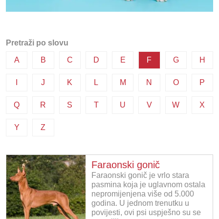
Pretraži po slovu
A
B
C
D
E
F
G
H
I
J
K
L
M
N
O
P
Q
R
S
T
U
V
W
X
Y
Z
Faraonski gonič
Faraonski gonič je vrlo stara
pasmina koja je uglavnom ostala
nepromijenjena više od 5.000
godina. U jednom trenutku u
povijesti, ovi psi uspješno su se