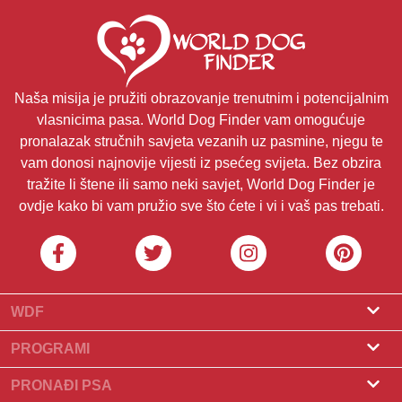
Naša misija je pružiti obrazovanje trenutnim i potencijalnim
vlasnicima pasa. World Dog Finder vam omogućuje
pronalazak stručnih savjeta vezanih uz pasmine, njegu te
vam donosi najnovije vijesti iz psećeg svijeta. Bez obzira
tražite li štene ili samo neki savjet, World Dog Finder je
ovdje kako bi vam pružio sve što ćete i vi i vaš pas trebati.
WDF
O nama
PROGRAMI
Što je World Dog Finder
Program za uzgajivače
PRONAĐI PSA
Koje saveze prihvaćamo?