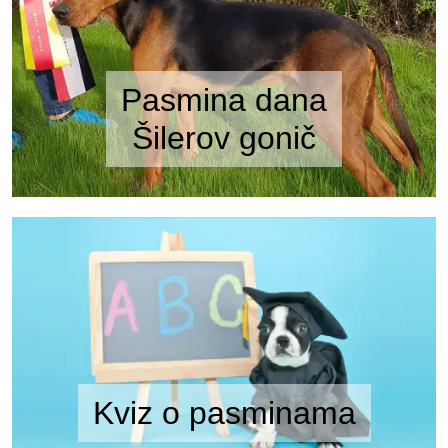
Pasmina dana
Šilerov gonič
Kviz o pasminama