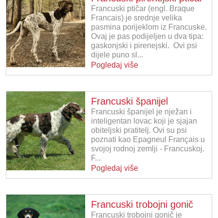
Francuski ptičar (engl. Braque
Francais) je srednje velika
pasmina porijeklom iz Francuske.
Ovaj je pas podijeljen u dva tipa:
gaskonjski i pirenejski. Ovi psi
dijele puno sl...
Pogledaj više
Francuski španijel
Francuski španijel je nježan i
inteligentan lovac koji je sjajan
obiteljski pratitelj. Ovi su psi
poznati kao Epagneul Français u
svojoj rodnoj zemlji - Francuskoj.
F...
Pogledaj više
Francuski trobojni gonič
Francuski trobojni gonič je