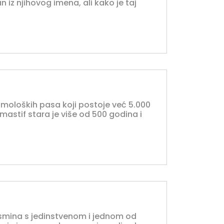
san iz njihovog imena, ali kako je taj
h moloških pasa koji postoje već 5.000
astif stara je više od 500 godina i
pasmina s jedinstvenom i jednom od