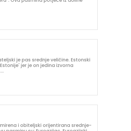
jera". Ova pasmina potječe iz doline
teljski je pas srednje veličine. Estonski
stonije' jer je on jedina izvorna
..
irena i obiteljski orijentirana srednje-
u pasminu su: Euroazijac, Euroazijski