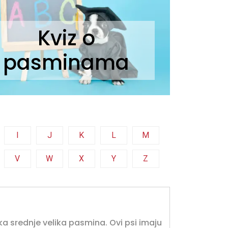
Kviz o
pasminama
I
J
K
L
M
V
W
X
Y
Z
ska srednje velika pasmina. Ovi psi imaju