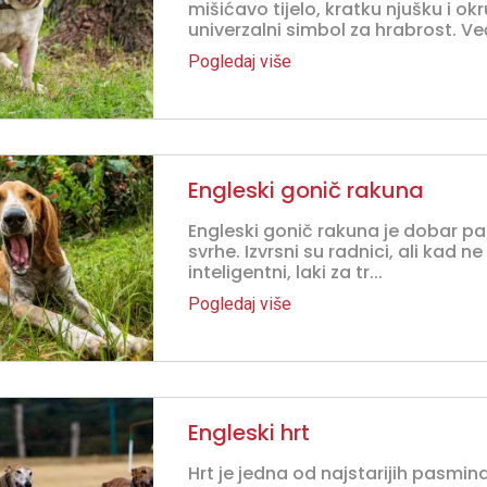
mišićavo tijelo, kratku njušku i okr
univerzalni simbol za hrabrost. Već
Pogledaj više
Engleski gonič rakuna
Engleski gonič rakuna je dobar pas
svrhe. Izvrsni su radnici, ali kad ne
inteligentni, laki za tr...
Pogledaj više
Engleski hrt
Hrt je jedna od najstarijih pasmin