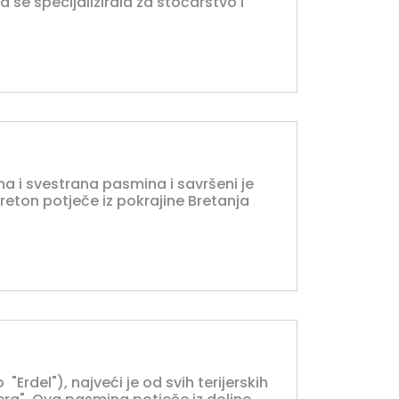
 se specijalizirala za stočarstvo i
na i svestrana pasmina i savršeni je
breton potječe iz pokrajine Bretanja
"Erdel"), najveći je od svih terijerskih