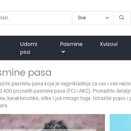
Udomi
Pasmine
Kvizovi
psa
smine pasa
ažite pasminu pasa koja je najprikladnija za vas i vaš nači
d 400 priznatih pasmina pasa (FCI i AKC). Pronađite detaljn
e, karakteristike, slike i još mnogo toga. Istražite popis 
ara.