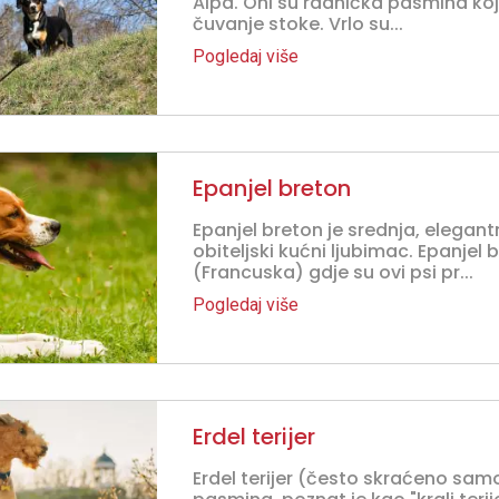
Alpa. Oni su radnička pasmina koja
čuvanje stoke. Vrlo su...
Pogledaj više
Epanjel breton
Epanjel breton je srednja, elegant
obiteljski kućni ljubimac. Epanjel 
(Francuska) gdje su ovi psi pr...
Pogledaj više
Erdel terijer
Erdel terijer (često skraćeno samo 