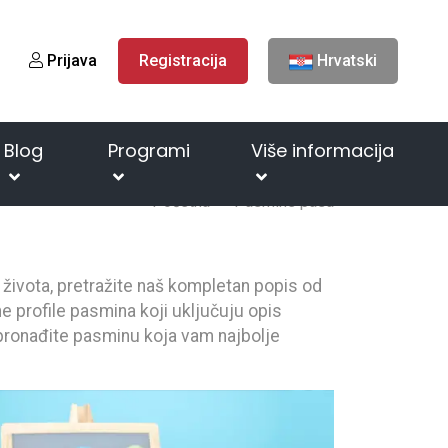
Prijava
Registracija
Hrvatski
Blog
Programi
Više informacija
Početna
Pasmine pasa
n života, pretražite naš kompletan popis od
e profile pasmina koji uključuju opis
i pronađite pasminu koja vam najbolje