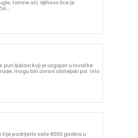
ugle, tamne oči. Njihovo lice je
in...
 pun ljubavi koji je uzgajan u lovačke
 rade, mogu biti izvrsni obiteljski psi. Vrlo
a čije podrijetlo seže 8000 godina u