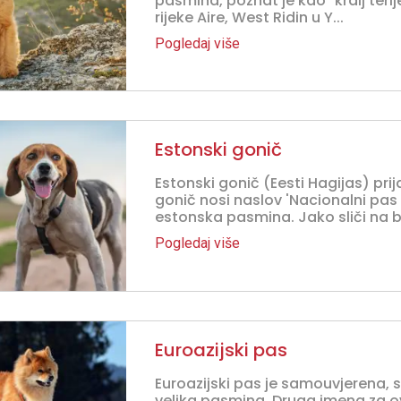
pasmina, poznat je kao "kralj teri
rijeke Aire, West Ridin u Y...
Pogledaj više
Estonski gonič
Estonski gonič (Eesti Hagijas) prija
gonič nosi naslov 'Nacionalni pas E
estonska pasmina. Jako sliči na b.
Pogledaj više
Euroazijski pas
Euroazijski pas je samouvjerena, sm
velika pasmina. Druga imena za ov