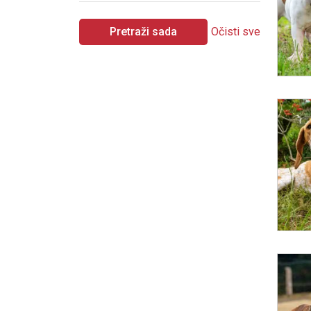
Pretraži sada
Očisti sve