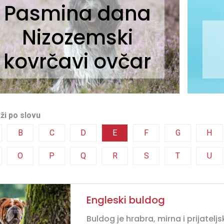
Pasmina dana
Nizozemski
kovrčavi ovčar
ži po slovu
B
C
D
E
F
G
H
O
P
Q
R
S
T
U
Engleski buldog
Buldog je hrabra, mirna i prijatelj