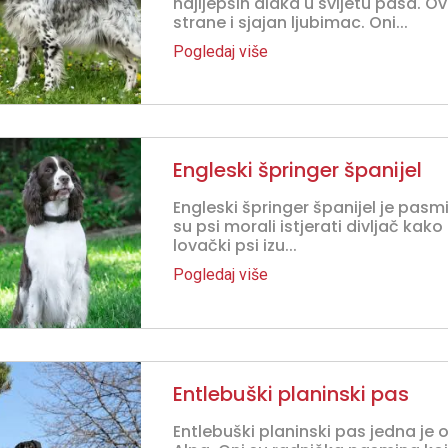
najljepših dlaka u svijetu pasa. O
strane i sjajan ljubimac. Oni...
Pogledaj više
Engleski špringer španijel
Engleski špringer španijel je pasmi
su psi morali istjerati divljač kako
lovački psi izu...
Pogledaj više
Entlebuški planinski pas
Entlebuški planinski pas jedna je 