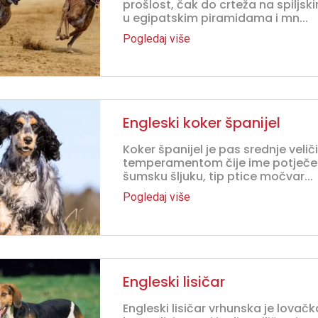
prošlost, čak do crteža na spiljsk
u egipatskim piramidama i mn...
Pogledaj više
Engleski koker španijel
Koker španijel je pas srednje veli
temperamentom čije ime potječe 
šumsku šljuku, tip ptice močvar...
Pogledaj više
Engleski lisičar
Engleski lisičar vrhunska je lovač