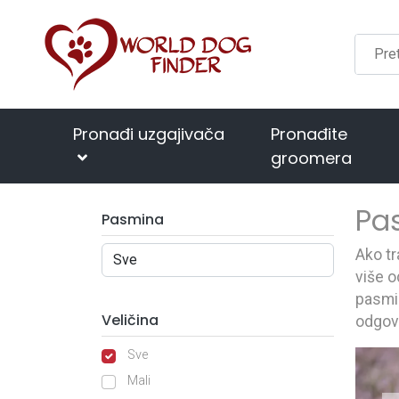
Pronađi uzgajivača
Pronađite
groomera
Pa
Pasmina
Ako tr
više o
pasmin
Veličina
odgov
Sve
Mali