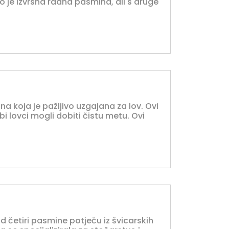
vo je izvrsna radna pasmina, ali s druge
na koja je pažljivo uzgajana za lov. Ovi
 bi lovci mogli dobiti čistu metu. Ovi
od četiri pasmine potječu iz švicarskih