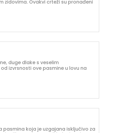
im zidovima. Ovakvi crteži su pronađeni
čine, duge dlake s veselim
od izvrsnosti ove pasmine u lovu na
ka pasmina koja je uzgajana isključivo za