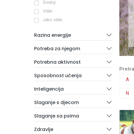
Srednji
Veliki
Jako veliki
Razina energije
Potreba za njegom
Potrebna aktivnost
Pretra
Sposobnost učenja
A
Inteligencija
N
Slaganje s djecom
Slaganje sa psima
Zdravlje