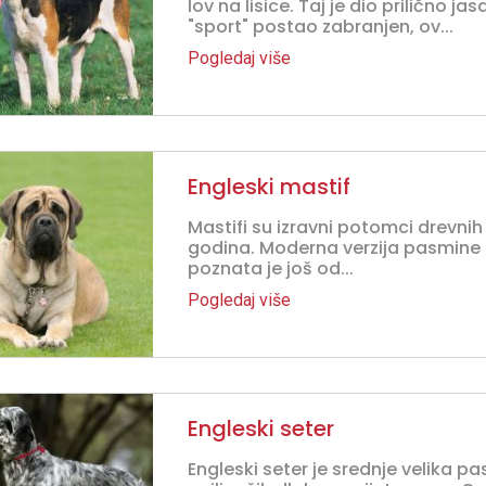
lov na lisice. Taj je dio prilično ja
"sport" postao zabranjen, ov...
Pogledaj više
Engleski mastif
Mastifi su izravni potomci drevni
godina. Moderna verzija pasmine m
poznata je još od...
Pogledaj više
Engleski seter
Engleski seter je srednje velika 