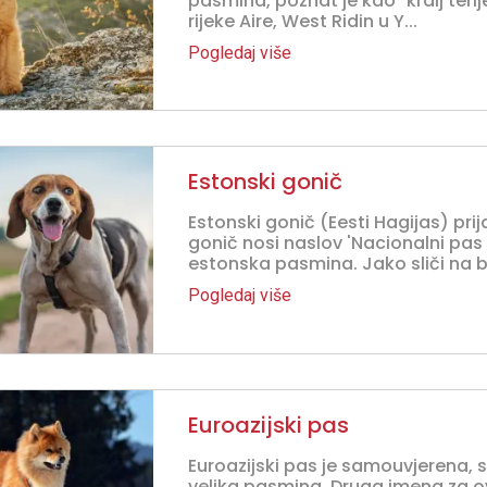
pasmina, poznat je kao "kralj teri
rijeke Aire, West Ridin u Y...
Pogledaj više
Estonski gonič
Estonski gonič (Eesti Hagijas) prija
gonič nosi naslov 'Nacionalni pas E
estonska pasmina. Jako sliči na b.
Pogledaj više
Euroazijski pas
Euroazijski pas je samouvjerena, sm
velika pasmina. Druga imena za ov