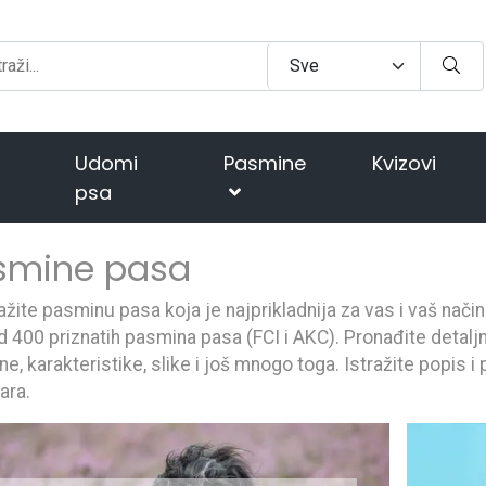
Udomi
Pasmine
Kvizovi
psa
smine pasa
ažite pasminu pasa koja je najprikladnija za vas i vaš nači
d 400 priznatih pasmina pasa (FCI i AKC). Pronađite detaljn
e, karakteristike, slike i još mnogo toga. Istražite popis 
ara.