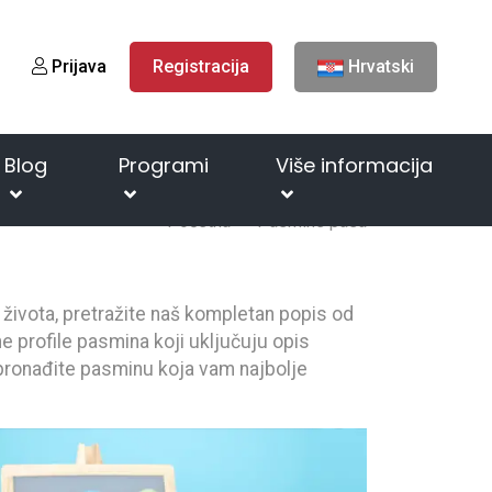
Prijava
Registracija
Hrvatski
Blog
Programi
Više informacija
Početna
Pasmine pasa
n života, pretražite naš kompletan popis od
e profile pasmina koji uključuju opis
i pronađite pasminu koja vam najbolje