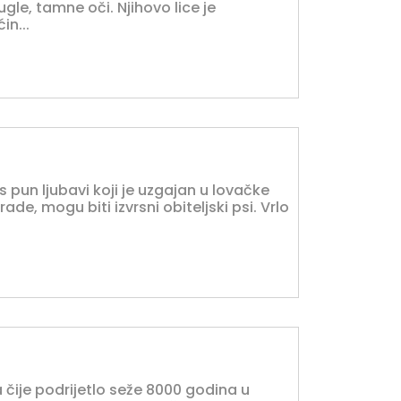
ugle, tamne oči. Njihovo lice je
in...
 pun ljubavi koji je uzgajan u lovačke
 rade, mogu biti izvrsni obiteljski psi. Vrlo
a čije podrijetlo seže 8000 godina u