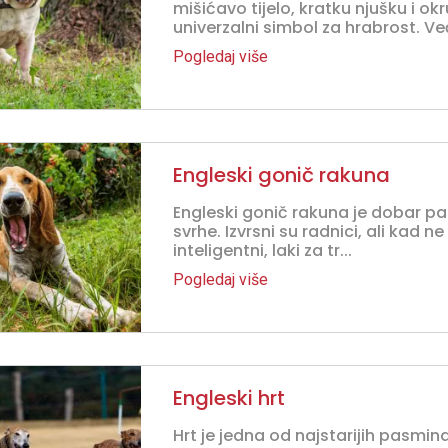
mišićavo tijelo, kratku njušku i okr
univerzalni simbol za hrabrost. Već
Pogledaj više
Engleski gonič rakuna
Engleski gonič rakuna je dobar pas
svrhe. Izvrsni su radnici, ali kad ne
inteligentni, laki za tr...
Pogledaj više
Engleski hrt
Hrt je jedna od najstarijih pasmin