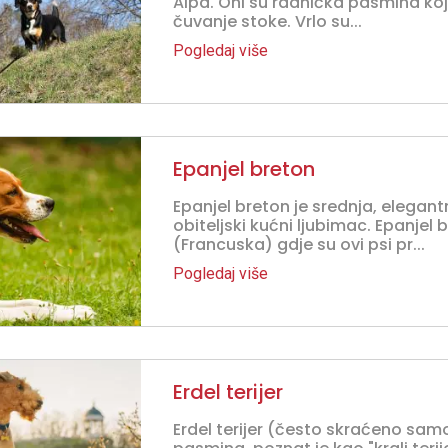
Alpa. Oni su radnička pasmina koja
čuvanje stoke. Vrlo su...
Pogledaj više
Epanjel breton
Epanjel breton je srednja, elegant
obiteljski kućni ljubimac. Epanjel 
(Francuska) gdje su ovi psi pr...
Pogledaj više
Erdel terijer
Erdel terijer (često skraćeno samo 