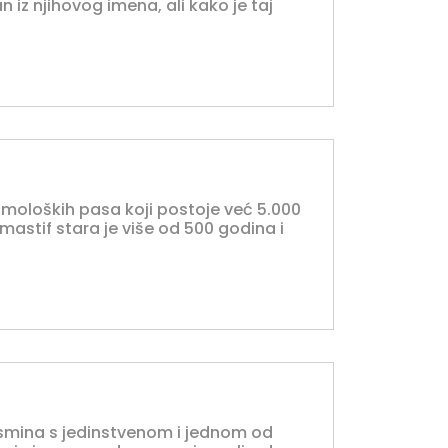
san iz njihovog imena, ali kako je taj
h moloških pasa koji postoje već 5.000
astif stara je više od 500 godina i
pasmina s jedinstvenom i jednom od