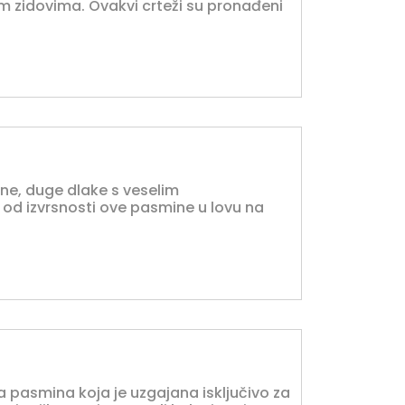
im zidovima. Ovakvi crteži su pronađeni
čine, duge dlake s veselim
od izvrsnosti ove pasmine u lovu na
ka pasmina koja je uzgajana isključivo za