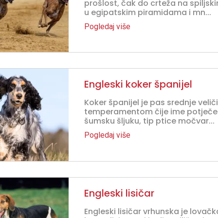
prošlost, čak do crteža na spiljsk
u egipatskim piramidama i mn...
Pogledaj više
Engleski koker španijel
Koker španijel je pas srednje veli
temperamentom čije ime potječe 
šumsku šljuku, tip ptice močvar...
Pogledaj više
Engleski lisičar
Engleski lisičar vrhunska je lovač