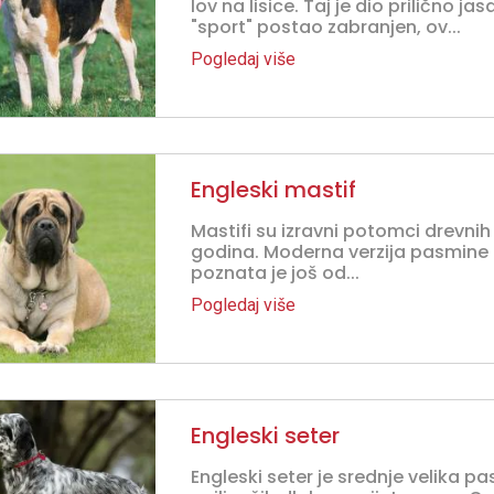
lov na lisice. Taj je dio prilično ja
"sport" postao zabranjen, ov...
Pogledaj više
Engleski mastif
Mastifi su izravni potomci drevni
godina. Moderna verzija pasmine m
poznata je još od...
Pogledaj više
Engleski seter
Engleski seter je srednje velika 