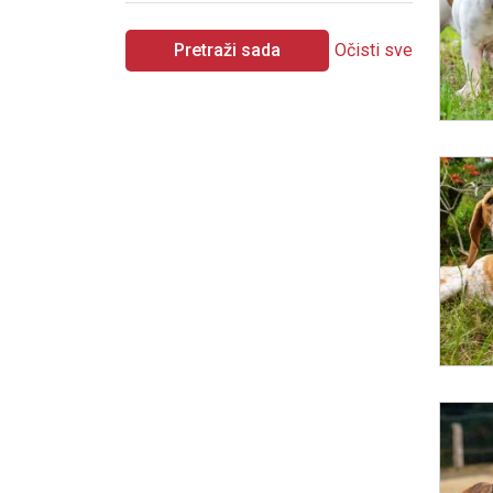
Pretraži sada
Očisti sve