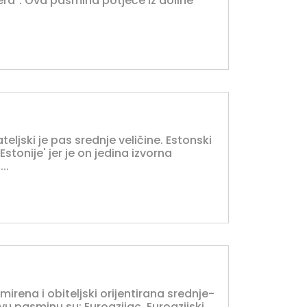
jera". Ova pasmina potječe iz doline
teljski je pas srednje veličine. Estonski
stonije' jer je on jedina izvorna
..
irena i obiteljski orijentirana srednje-
u pasminu su: Euroazijac, Euroazijski