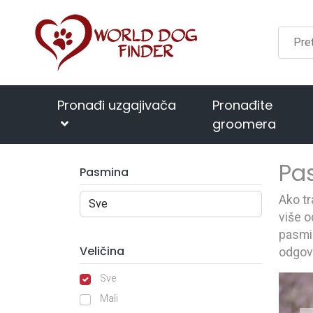
Pronađi uzgajivača
Pronađite
groomera
Pa
Pasmina
Ako tr
više o
pasmin
Veličina
odgov
Sve
Mali