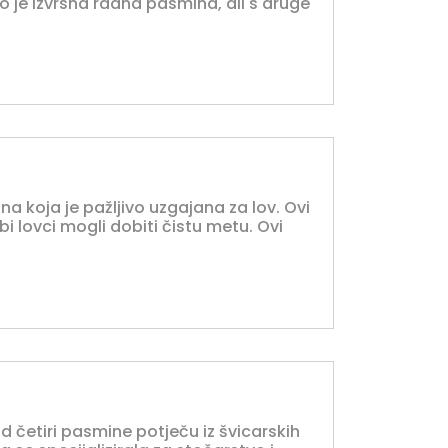
vo je izvrsna radna pasmina, ali s druge
na koja je pažljivo uzgajana za lov. Ovi
 bi lovci mogli dobiti čistu metu. Ovi
od četiri pasmine potječu iz švicarskih