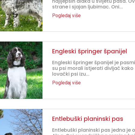
najljepših dlaka u svijetu pasa. O
strane i sjajan ljubimac. Oni...
Pogledaj više
Engleski špringer španijel
Engleski špringer španijel je pasmi
su psi morali istjerati divljač kako
lovački psi izu...
Pogledaj više
Entlebuški planinski pas
Entlebuški planinski pas jedna je 