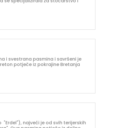
 se specijalizirala za stočarstvo i
na i svestrana pasmina i savršeni je
breton potječe iz pokrajine Bretanja
"Erdel"), najveći je od svih terijerskih