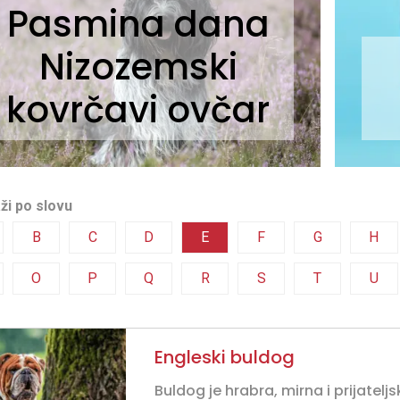
Pasmina dana
Nizozemski
kovrčavi ovčar
ži po slovu
B
C
D
E
F
G
H
O
P
Q
R
S
T
U
Engleski buldog
Buldog je hrabra, mirna i prijatelj