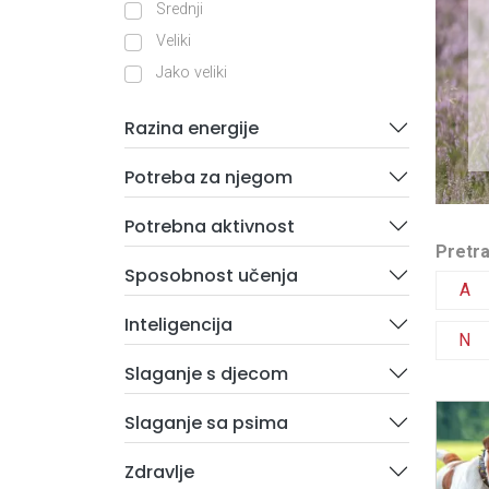
Srednji
Veliki
Jako veliki
Razina energije
Potreba za njegom
Potrebna aktivnost
Pretra
Sposobnost učenja
A
Inteligencija
N
Slaganje s djecom
Slaganje sa psima
Zdravlje