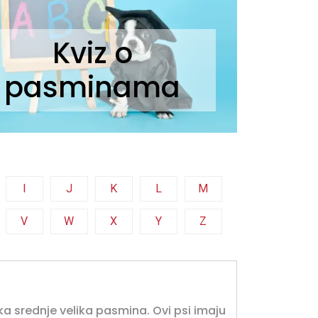
Kviz o
pasminama
I
J
K
L
M
V
W
X
Y
Z
ska srednje velika pasmina. Ovi psi imaju