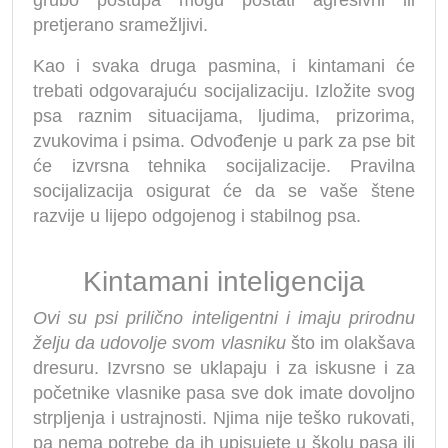
grubo postupa mogu postati agresivni ili
pretjerano sramežljivi.
Kao i svaka druga pasmina, i kintamani će
trebati odgovarajuću socijalizaciju. Izložite svog
psa raznim situacijama, ljudima, prizorima,
zvukovima i psima. Odvođenje u park za pse bit
će izvrsna tehnika socijalizacije. Pravilna
socijalizacija osigurat će da se vaše štene
razvije u lijepo odgojenog i stabilnog psa.
Kintamani inteligencija
Ovi su psi prilično inteligentni i imaju prirodnu
želju da udovolje svom vlasniku
što im olakšava
dresuru. Izvrsno se uklapaju i za iskusne i za
početnike vlasnike pasa sve dok imate dovoljno
strpljenja i ustrajnosti. Njima nije teško rukovati,
pa nema potrebe da ih upisujete u školu pasa ili