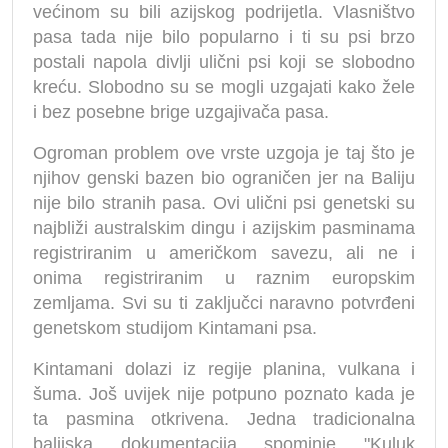
većinom su bili azijskog podrijetla. Vlasništvo
pasa tada nije bilo popularno i ti su psi brzo
postali napola divlji ulični psi koji se slobodno
kreću. Slobodno su se mogli uzgajati kako žele
i bez posebne brige uzgajivača pasa.
Ogroman problem ove vrste uzgoja je taj što je
njihov genski bazen bio ograničen jer na Baliju
nije bilo stranih pasa. Ovi ulični psi genetski su
najbliži australskim dingu i azijskim pasminama
registriranim u američkom savezu, ali ne i
onima registriranim u raznim europskim
zemljama. Svi su ti zaključci naravno potvrđeni
genetskom studijom Kintamani psa.
Kintamani dolazi iz regije planina, vulkana i
šuma. Još uvijek nije potpuno poznato kada je
ta pasmina otkrivena. Jedna tradicionalna
balijska dokumentacija spominje "Kuluk