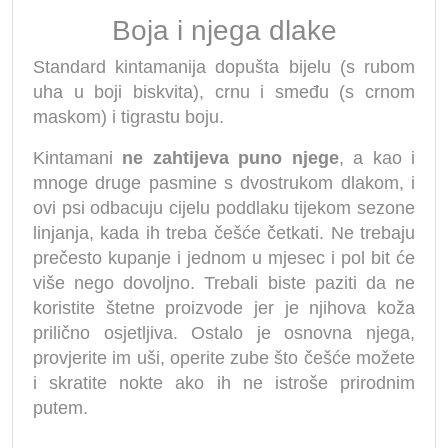
Boja i njega dlake
Standard kintamanija dopušta bijelu (s rubom
uha u boji biskvita), crnu i smeđu (s crnom
maskom) i tigrastu boju.
Kintamani
ne zahtijeva puno njege
, a kao i
mnoge druge pasmine s dvostrukom dlakom, i
ovi psi odbacuju cijelu poddlaku tijekom sezone
linjanja, kada ih treba češće četkati. Ne trebaju
prečesto kupanje i jednom u mjesec i pol bit će
više nego dovoljno. Trebali biste paziti da ne
koristite štetne proizvode jer je njihova koža
prilično osjetljiva. Ostalo je osnovna njega,
provjerite im uši, operite zube što češće možete
i skratite nokte ako ih ne istroše prirodnim
putem.