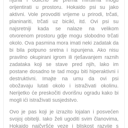
njuha i odlično se prema mirisima mogu
orijentirati u prostoru. Hokaido psi su jako
aktivni. Vole provoditi vrijeme u prirodi, trčati,
planinariti, trčati uz bicikl, itd. Ovi psi su
najsretniji kada se nalaze na velikom
otvorenom prostoru gdje mogu slobodno trčati
okolo. Ova pasmina mora imati neki zadatak da
bi bila potpuno sretna i ispunjena. Ako nisu
pravilno okupirani igrom ili rješavanjem raznih
zadataka koji se stave pred njih, lako im
postane dosadno te tad mogu biti hiperaktivni i
destruktivni. Imajte na umu da ovi psi
obožavaju lutati okolo i istraživati okolinu.
Nerijetko će preskočiti dvorišnu ogradu kako bi
mogli ići istraživati susjedstvo.
Ovo je pas koji je izrazito lojalan i posvećen
svojoj obitelji. Iako želi ugoditi svim članovima,
Hokaido najčvršće veze i bliskost razvije s