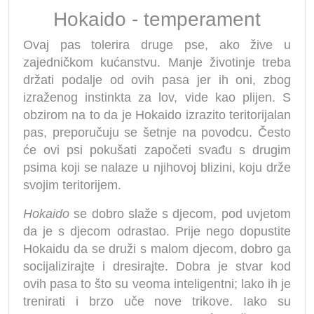
Hokaido - temperament
Ovaj pas tolerira druge pse, ako žive u
zajedničkom kućanstvu. Manje životinje treba
držati podalje od ovih pasa jer ih oni, zbog
izraženog instinkta za lov, vide kao plijen. S
obzirom na to da je Hokaido izrazito teritorijalan
pas, preporučuju se šetnje na povodcu. Često
će ovi psi pokušati započeti svađu s drugim
psima koji se nalaze u njihovoj blizini, koju drže
svojim teritorijem.
Hokaido
se dobro slaže s djecom, pod uvjetom
da je s djecom odrastao. Prije nego dopustite
Hokaidu da se druži s malom djecom, dobro ga
socijalizirajte i dresirajte. Dobra je stvar kod
ovih pasa to što su veoma inteligentni; lako ih je
trenirati i brzo uče nove trikove. Iako su