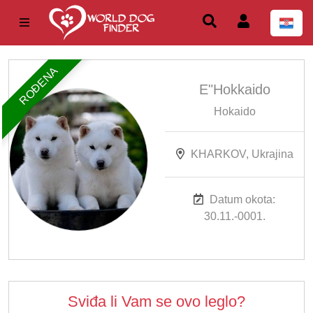
ROĐENA
E"Hokkaido
Hokaido
KHARKOV, Ukrajina
Datum okota:
30.11.-0001.
Sviđa li Vam se ovo leglo?