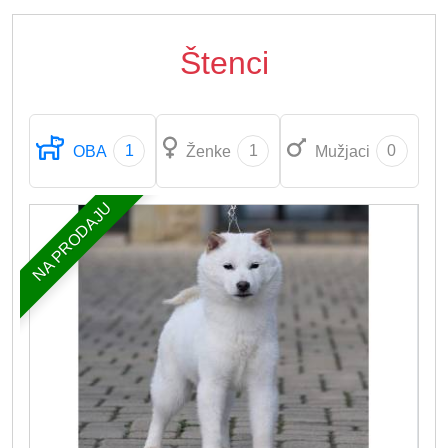
Štenci
1
1
0
OBA
Ženke
Mužjaci
NA PRODAJU