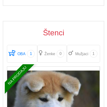
Štenci
1
0
1
OBA
Ženke
Mužjaci
NA PRODAJU