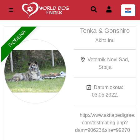
Tenka & Gonshiro
ROĐENA
Akita Inu
Veternik-Novi Sad,
Srbija
Datum okota:
03.05.2022.
http://www.akitapedigree.
com/testmating.php?
dam=90623&sire=99270