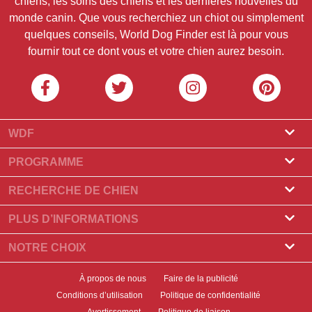
chiens, les soins des chiens et les dernières nouvelles du
monde canin. Que vous recherchiez un chiot ou simplement
quelques conseils, World Dog Finder est là pour vous
fournir tout ce dont vous et votre chien aurez besoin.
WDF
À props de nous
PROGRAMME
Qu'est-ce que World Dog Finder
Programme éleveur
RECHERCHE DE CHIEN
Quelles associations acceptons-nous?
Programme pour les toiletteurs
Élevages de chiens
PLUS D’INFORMATIONS
Contact
Acheter un chien
Races de chien
NOTRE CHOIX
Nos partenaires
Trouver une portée
Meilleures histoires
Newsletter
À propos de nous
Faire de la publicité
Adopter un chien
Nouvelles
Conditions d’utilisation
Politique de confidentialité
Bannières
Trouver un chien
Avertissement
Politique de liaison