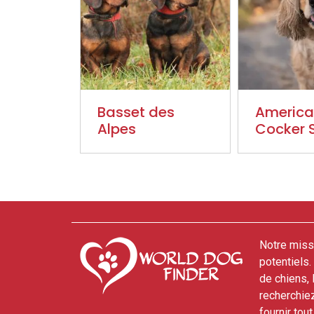
Basset des
Americ
Alpes
Cocker 
Notre missi
potentiels
de chiens,
recherchie
fournir tou