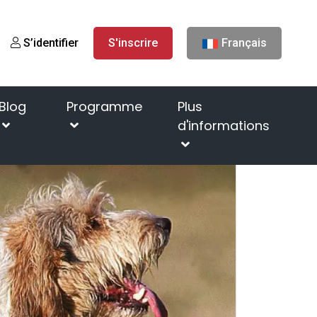
S’identifier
S'inscrire
Français
Blog
Programme
Plus
d'informations
ces de chiens
Grand Basset Griffon Vendeen