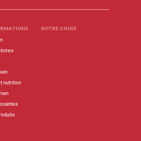
FORMATIONS
NOTRE CHOIX
en
stoires
hien
t nutrition
hien
essantes
roduits