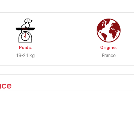
Poids:
Origine:
18-21 kg
France
ace