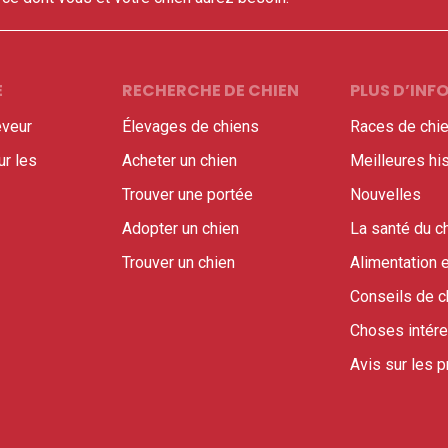
E
RECHERCHE DE CHIEN
PLUS D’IN
veur
Élevages de chiens
Races de chi
r les
Acheter un chien
Meilleures hi
Trouver une portée
Nouvelles
Adopter un chien
La santé du c
Trouver un chien
Alimentation e
Conseils de c
Choses intér
Avis sur les p