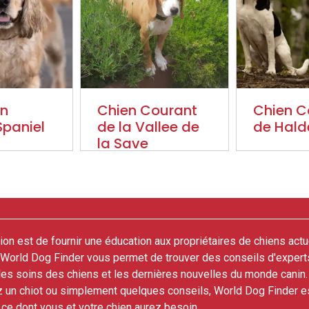
an
Chien Courant
Chien C
Spaniel
de la Vallee de
de Hald
la Save
on est de fournir une éducation aux propriétaires de chiens actu
. World Dog Finder vous permet de trouver des conseils d'expert
 les soins des chiens et les dernières nouvelles du monde canin
z un chiot ou simplement quelques conseils, World Dog Finder es
t ce dont vous et votre chien aurez besoin.