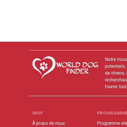
Notre missi
potentiels
de chiens,
recherchie
fournir tou
WDF
PROGRAMM
À props de nous
Programme éle