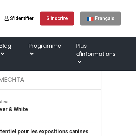
S’identifier
S'inscrire
Français
Blog
Programme
Plus
d'informations
hiens
FLASH THOMPSON TAINAYA MECHTA
 MECHTA
uleur
lver & White
tentiel pour les expositions canines