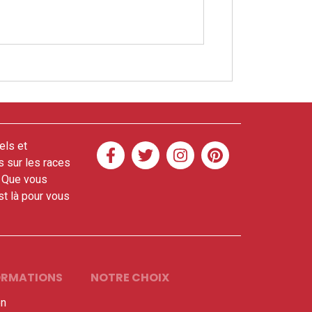
els et
s sur les races
. Que vous
t là pour vous
FORMATIONS
NOTRE CHOIX
en