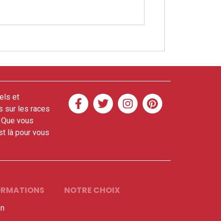
els et
s sur les races
. Que vous
t là pour vous
FORMATIONS
NOTRE CHOIX
en