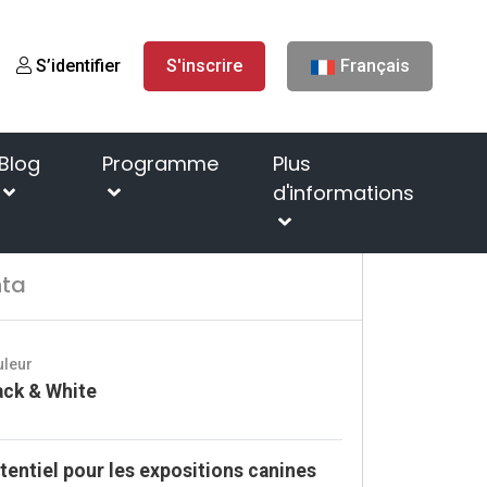
S’identifier
S'inscrire
Français
Blog
Programme
Plus
d'informations
Home
Chiens
Bellami Black Tainaya Mechta
hta
uleur
ack & White
tentiel pour les expositions canines