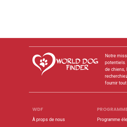
Notre missi
potentiels
de chiens,
recherchie
fournir tou
WDF
PROGRAMM
À props de nous
Programme éle