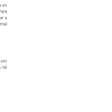
a en
Para
ar a
 mal
 ser
 tal