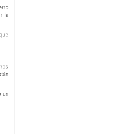
erro
r la
 que
rros
stán
s un