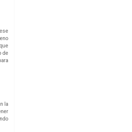
 ese
ueno
 que
o de
para
n la
ener
endo