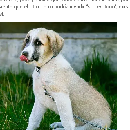
ente que el otro perro podría invadir “su territorio”, exist
l.