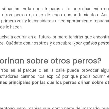
 situación en la que atraparás a tu perro haciendo c
bre otros perros es uno de esos comportamientos. Au
 primera vez y lo consideras un comportamiento repugna
os lo hacen.
lva a ocurrir en el futuro, primero tendrás que encontra
hace. Quédate con nosotros y descubre:
¿por qué los perro
 orinan sobre otros perros?
erros en el parque o en la calle puede provocar alg
tradores caninos nos explicó por qué podía ocurrir 
nes principales por las que los perros orinan sobre o
rritorio, pero ¿sabías que, como parte del marcado, pu