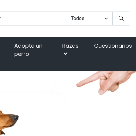
Adopte un
Razas
Cuestionarios
perro
blemas de comportamiento
¿Tu perro está orinando sobre ot