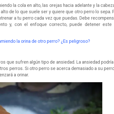
ndo la cola en alto, las orejas hacia adelante y la cabez
 alto de lo que suele ser y quiere que otro perro lo sepa. 
trenar a tu perro cada vez que puedas. Debe recompens
nto y, con el enfoque correcto, puede detener este
amiendo la orina de otro perro? ¿Es peligroso?
ros que sufren algún tipo de ansiedad. La ansiedad podría
otros perros. Si otro perro se acerca demasiado a su perro,
nzará a orinar.