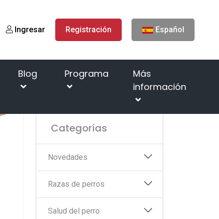
Ingresar
Registración
Español
Blog
Programa
Más
información
ros perros? Aquí están las 5 razones principales
Categorías
Novedades
Razas de perros
Salud del perro