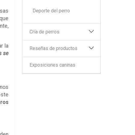
osas
Deporte del perro
nque
nte,
Cría de perros
r la
Reseñas de productos
s se
Exposiciones caninas
unos
este
tros
eden