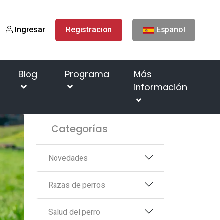
Ingresar
Registración
Español
Blog
Programa
Más
información
er si a tu perro le gusta comer dientes de león?
Categorías
Novedades
Razas de perros
Salud del perro