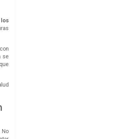
 los
uras
 con
n se
 que
alud
n
. No
ntar