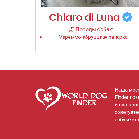
Chiaro di Luna
Породы собак:
Мареммо-абруццкая овчарка
Наша мисс
Finder по
и последн
советуете
собаке ко