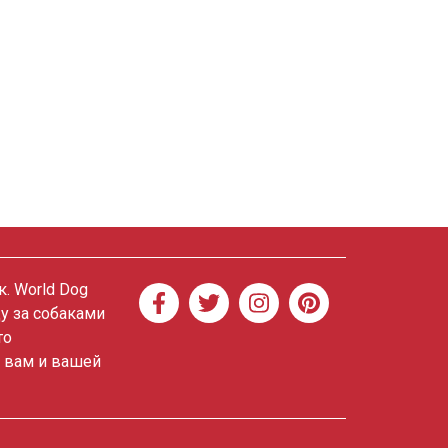
. World Dog
ду за собаками
то
о вам и вашей