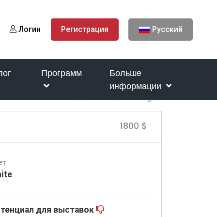
Логин
Регистрация
Русский
лог
Программ
Больше
информации
Главная
Собаки
Figaro
1800 $
ет
ite
тенциал для выставок