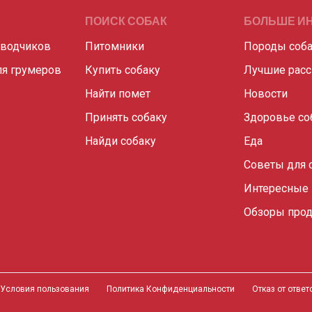
ПОИСК СОБАК
БОЛЬШЕ И
аводчиков
Питомники
Породы соб
я грумеров
Купить собаку
Лучшие рас
Найти помет
Новости
Принять собаку
Здоровье со
Найди собаку
Еда
Советы для 
Интересные
Обзоры прод
Условия пользования
Политика Конфиденциальности
Отказ от отве