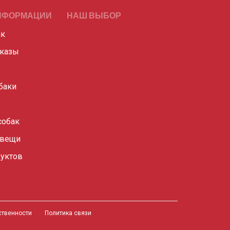
НФОРМАЦИИ
НАШ ВЫБОР
ак
сказы
баки
собак
 вещи
уктов
тственности
Политика связи