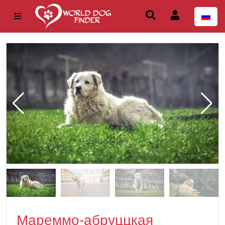
Мареммо-абруццкая