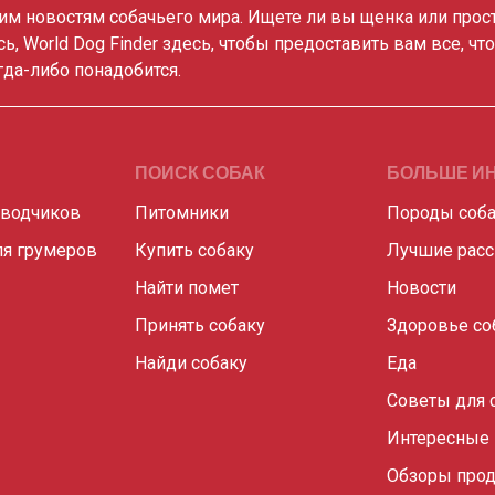
им новостям собачьего мира. Ищете ли вы щенка или прос
сь, World Dog Finder здесь, чтобы предоставить вам все, чт
гда-либо понадобится.
ПОИСК СОБАК
БОЛЬШЕ И
аводчиков
Питомники
Породы соб
я грумеров
Купить собаку
Лучшие рас
Найти помет
Новости
Принять собаку
Здоровье со
Найди собаку
Еда
Советы для 
Интересные
Обзоры прод