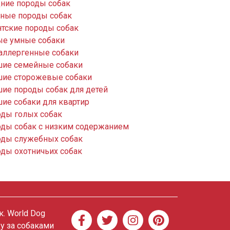
ние породы собак
ные породы собак
нтские породы собак
е умные собаки
аллергенные собаки
ие семейные собаки
ие сторожевые собаки
ие породы собак для детей
ие собаки для квартир
ды голых собак
ды собак с низким содержанием
ды служебных собак
ды охотничьих собак
. World Dog
ду за собаками