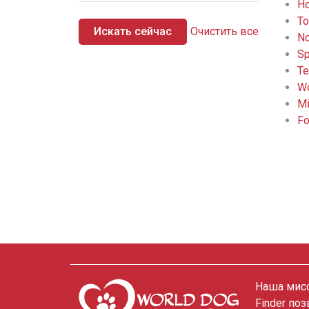
Ho
To
Искать сейчас
Очистить все
No
Sp
Te
Wo
Mi
Fo
Наша мисс
Finder по