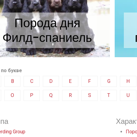
Порода дня
Филд-спаниель
 по букве
B
C
D
E
F
G
H
O
P
Q
R
S
T
U
ппа
Харак
rding Group
Поро