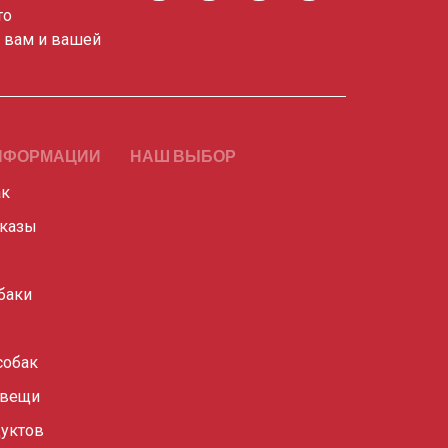
то
о вам и вашей
НФОРМАЦИИ
НАШ ВЫБОР
ак
сказы
баки
собак
 вещи
уктов