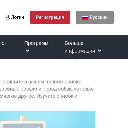
Логин
Регистрация
Русский
лог
Программ
Больше
информации
Главная
Породы собак
к, поищите в нашем полном списке
одробные профили пород собак, которые
многое другое. Изучите список и