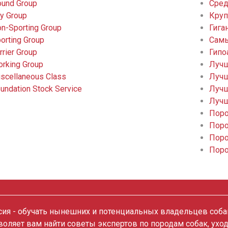
und Group
Сред
y Group
Круп
n-Sporting Group
Гига
orting Group
Самы
rrier Group
Гипо
rking Group
Лучш
scellaneous Class
Лучш
undation Stock Service
Лучш
Лучш
Поро
Поро
Поро
Поро
ия - обучать нынешних и потенциальных владельцев собак
зволяет вам найти советы экспертов по породам собак, ухо