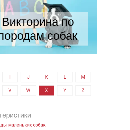
Викторина по
породам собак
I
J
K
L
M
V
W
X
Y
Z
теристики
ды маленьких собак