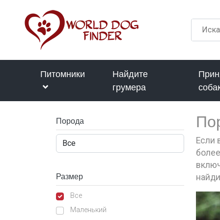
Питомники
Найдите
Прин
грумера
соба
По
Порода
Если 
более
включ
Размер
найди
Все
Маленький