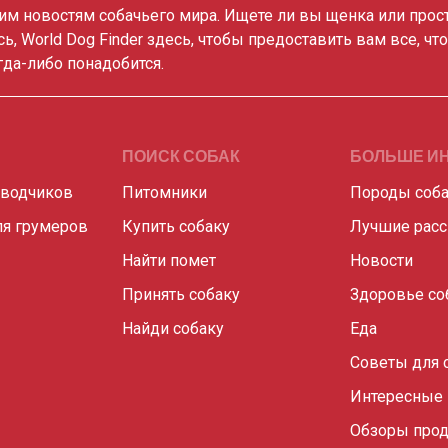
им новостям собачьего мира. Ищете ли вы щенка или прос
сь, World Dog Finder здесь, чтобы предоставить вам все, чт
гда-либо понадобится.
ПОИСК СОБАК
БОЛЬШЕ И
аводчиков
Питомники
Породы соб
я грумеров
Купить собаку
Лучшие рас
Найти помет
Новости
Принять собаку
Здоровье со
Найди собаку
Еда
Советы для 
Интересные
Обзоры прод