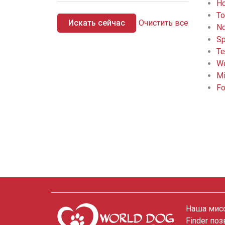
Ho
To
Искать сейчас
Очистить все
No
Sp
Te
Wo
Mi
Fo
Наша мисс
Finder по