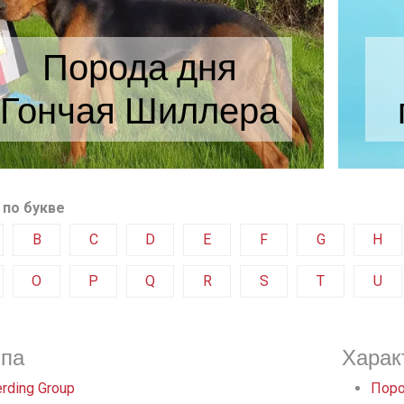
Порода дня
Гончая Шиллера
 по букве
B
C
D
E
F
G
H
O
P
Q
R
S
T
U
ппа
Харак
rding Group
Поро