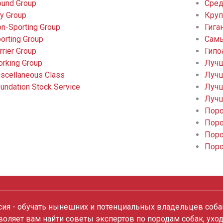
und Group
Сред
y Group
Круп
n-Sporting Group
Гига
orting Group
Самы
rrier Group
Гипо
rking Group
Лучш
scellaneous Class
Лучш
undation Stock Service
Лучш
Лучш
Поро
Поро
Поро
Поро
ия - обучать нынешних и потенциальных владельцев собак
зволяет вам найти советы экспертов по породам собак, ухо