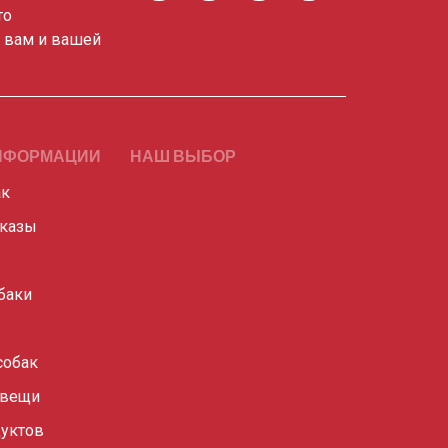
то
о вам и вашей
НФОРМАЦИИ
НАШ ВЫБОР
ак
сказы
баки
собак
 вещи
уктов