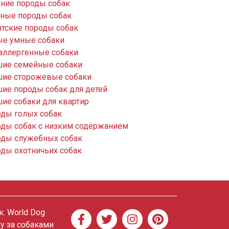
ние породы собак
ные породы собак
нтские породы собак
е умные собаки
аллергенные собаки
ие семейные собаки
ие сторожевые собаки
ие породы собак для детей
ие собаки для квартир
ды голых собак
ды собак с низким содержанием
ды служебных собак
ды охотничьих собак
. World Dog
ду за собаками