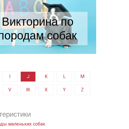
Викторина по
породам собак
I
J
K
L
M
V
W
X
Y
Z
теристики
ды маленьких собак