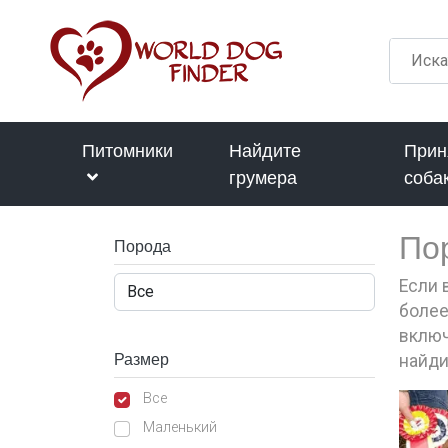
Питомники
Найдите
Прин
грумера
соба
По
Порода
Если 
более
включ
Размер
найди
Все
Маленький