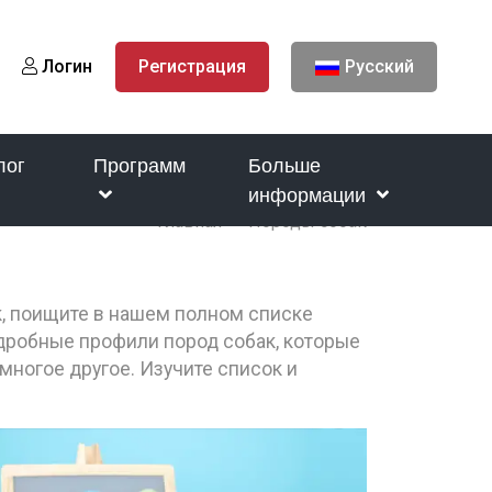
Логин
Регистрация
Русский
лог
Программ
Больше
информации
Главная
Породы собак
к, поищите в нашем полном списке
одробные профили пород собак, которые
многое другое. Изучите список и