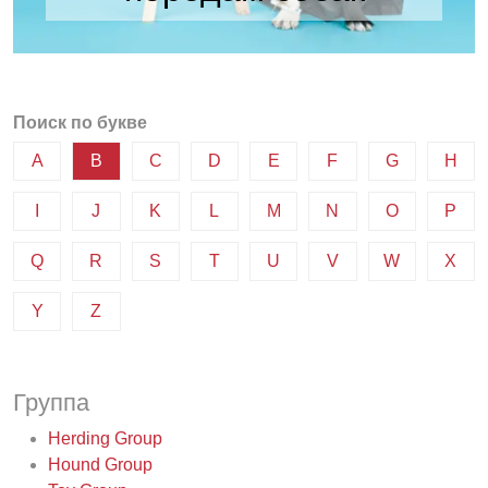
Поиск по букве
A
B
C
D
E
F
G
H
I
J
K
L
M
N
O
P
Q
R
S
T
U
V
W
X
Y
Z
Группа
Herding Group
Hound Group