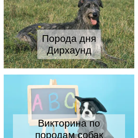
Порода дня
Дирхаунд
Викторина по
породам собак