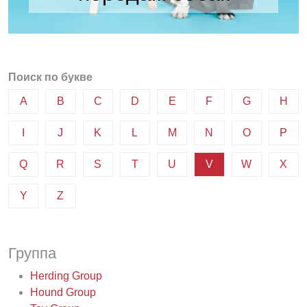
Поиск по букве
A
B
C
D
E
F
G
H
I
J
K
L
M
N
O
P
Q
R
S
T
U
V
W
X
Y
Z
Группа
Herding Group
Hound Group