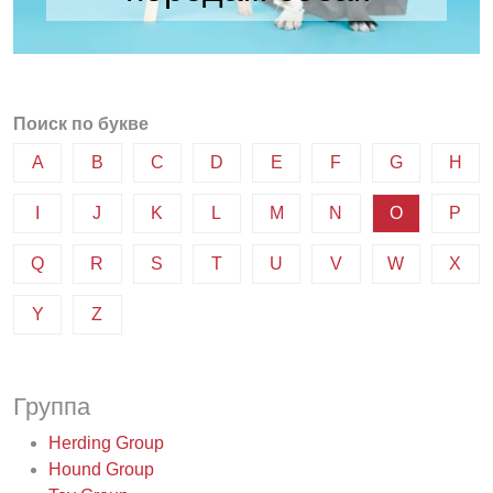
Поиск по букве
A
B
C
D
E
F
G
H
I
J
K
L
M
N
O
P
Q
R
S
T
U
V
W
X
Y
Z
Группа
Herding Group
Hound Group