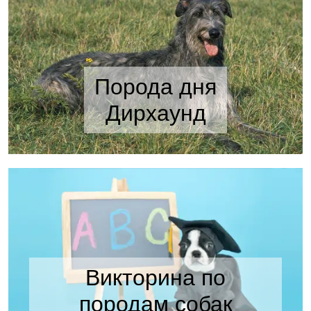
Порода дня
Дирхаунд
Викторина по
породам собак