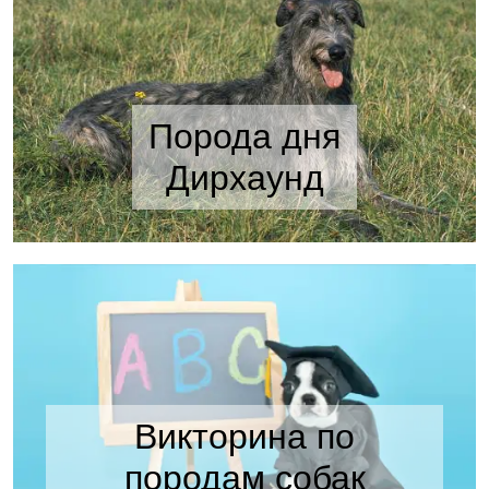
Порода дня
Дирхаунд
Викторина по
породам собак