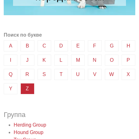
Поиск по букве
A
B
C
D
E
F
G
H
I
J
K
L
M
N
O
P
Q
R
S
T
U
V
W
X
Y
Z
Группа
Herding Group
Hound Group