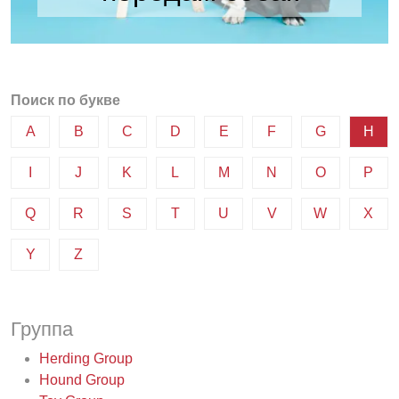
Поиск по букве
A
B
C
D
E
F
G
H
I
J
K
L
M
N
O
P
Q
R
S
T
U
V
W
X
Y
Z
Группа
Herding Group
Hound Group