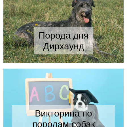
Порода дня
Дирхаунд
Викторина по
породам собак