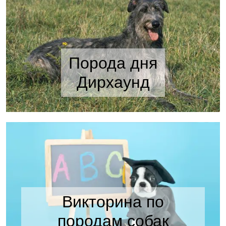
Порода дня
Дирхаунд
Викторина по
породам собак