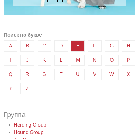
Поиск по букве
A
B
C
D
E
F
G
H
I
J
K
L
M
N
O
P
Q
R
S
T
U
V
W
X
Y
Z
Группа
Herding Group
Hound Group