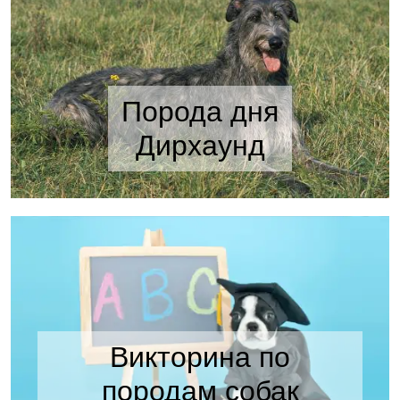
Порода дня
Дирхаунд
Викторина по
породам собак