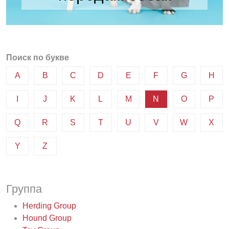
Поиск по букве
A
B
C
D
E
F
G
H
I
J
K
L
M
N
O
P
Q
R
S
T
U
V
W
X
Y
Z
Группа
Herding Group
Hound Group