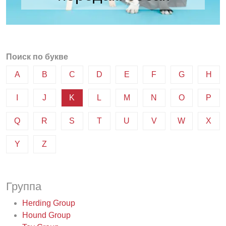
Поиск по букве
A
B
C
D
E
F
G
H
I
J
K
L
M
N
O
P
Q
R
S
T
U
V
W
X
Y
Z
Группа
Herding Group
Hound Group