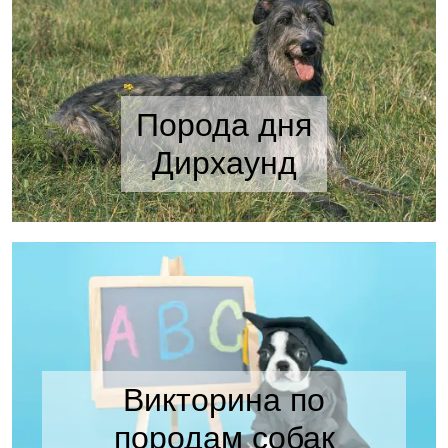
Порода дня
Дирхаунд
Викторина по
породам собак