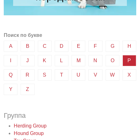
Поиск по букве
A
B
C
D
E
F
G
H
I
J
K
L
M
N
O
P
Q
R
S
T
U
V
W
X
Y
Z
Группа
Herding Group
Hound Group