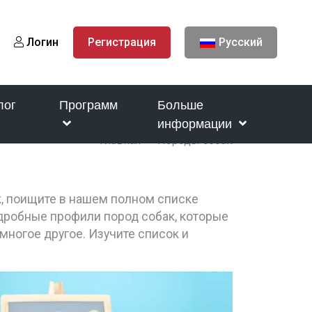
Логин
Регистрация
Русский
лог
Программ
Больше
информации
Главная
Породы собак
к, поищите в нашем полном списке
одробные профили пород собак, которые
многое другое. Изучите список и