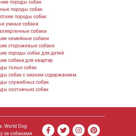
ние породы собак
ные породы собак
нтские породы собак
е умные собаки
аллергенные собаки
ие семейные собаки
ие сторожевые собаки
ие породы собак для детей
ие собаки для квартир
ды голых собак
ды собак с низким содержанием
ды служебных собак
ды охотничьих собак
. World Dog
ду за собаками