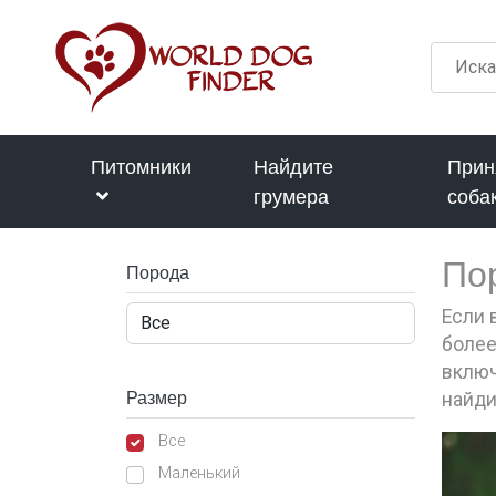
Питомники
Найдите
Прин
грумера
соба
По
Порода
Если 
более
включ
Размер
найди
Все
Маленький