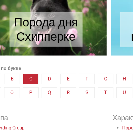
Порода дня
Схипперке
 по букве
B
C
D
E
F
G
H
O
P
Q
R
S
T
U
ппа
Харак
rding Group
Поро