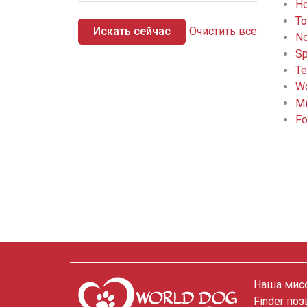
Ho
To
Искать сейчас
Очистить все
No
Sp
Te
Wo
Mi
Fo
Наша мисс
Finder по