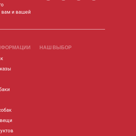
то
о вам и вашей
НФОРМАЦИИ
НАШ ВЫБОР
ак
сказы
баки
собак
 вещи
уктов