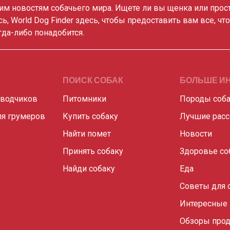
им новостям собачьего мира. Ищете ли вы щенка или прос
сь, World Dog Finder здесь, чтобы предоставить вам все, чт
гда-либо понадобится.
ПОИСК СОБАК
БОЛЬШЕ И
аводчиков
Питомники
Породы соб
я грумеров
Купить собаку
Лучшие рас
Найти помет
Новости
Принять собаку
Здоровье со
Найди собаку
Еда
Советы для 
Интересные
Обзоры прод