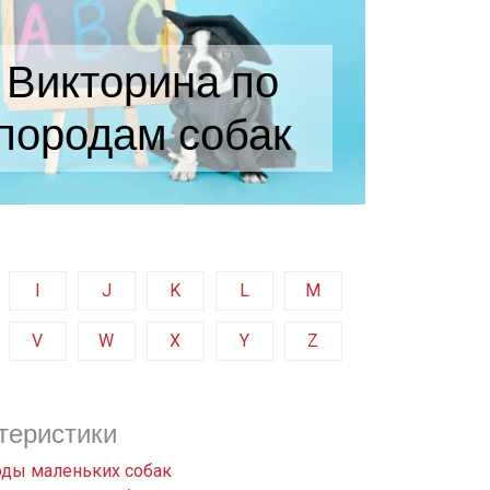
Викторина по
породам собак
I
J
K
L
M
V
W
X
Y
Z
теристики
ды маленьких собак