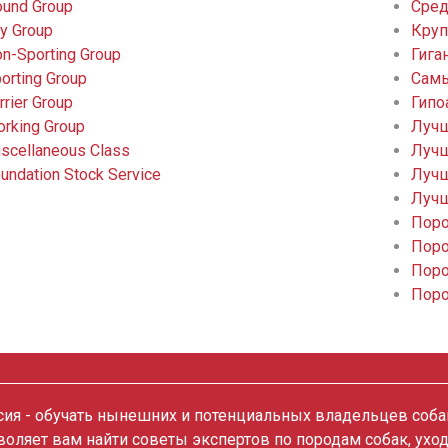
und Group
Сред
y Group
Круп
n-Sporting Group
Гига
orting Group
Самы
rrier Group
Гипо
rking Group
Лучш
scellaneous Class
Лучш
undation Stock Service
Лучш
Лучш
Поро
Поро
Поро
Поро
ия - обучать нынешних и потенциальных владельцев собак
зволяет вам найти советы экспертов по породам собак, ухо