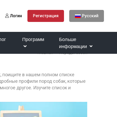
Логин
Регистрация
Русский
лог
Программ
Больше
информации
Главная
Породы собак
к, поищите в нашем полном списке
одробные профили пород собак, которые
многое другое. Изучите список и