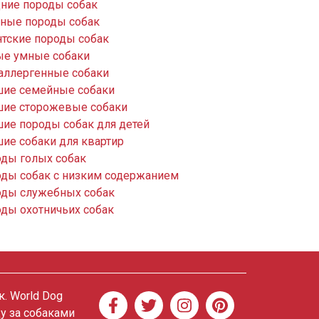
ние породы собак
ные породы собак
нтские породы собак
е умные собаки
аллергенные собаки
ие семейные собаки
ие сторожевые собаки
ие породы собак для детей
ие собаки для квартир
ды голых собак
ды собак с низким содержанием
ды служебных собак
ды охотничьих собак
. World Dog
ду за собаками