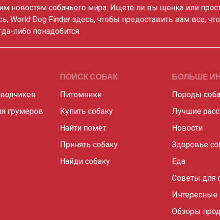
им новостям собачьего мира. Ищете ли вы щенка или прос
сь, World Dog Finder здесь, чтобы предоставить вам все, чт
гда-либо понадобится.
ПОИСК СОБАК
БОЛЬШЕ И
аводчиков
Питомники
Породы соб
я грумеров
Купить собаку
Лучшие рас
Найти помет
Новости
Принять собаку
Здоровье со
Найди собаку
Еда
Советы для 
Интересные
Обзоры прод