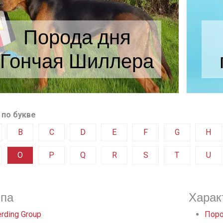
Порода дня
Гончая Шиллера
 по букве
B
C
D
E
F
G
H
O
P
Q
R
S
T
U
ппа
Харак
rding Group
Поро