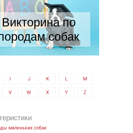
Викторина по
породам собак
I
J
K
L
M
V
W
X
Y
Z
теристики
ды маленьких собак