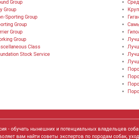
und Group
Сред
y Group
Круп
n-Sporting Group
Гига
orting Group
Самы
rrier Group
Гипо
rking Group
Лучш
scellaneous Class
Лучш
undation Stock Service
Лучш
Лучш
Поро
Поро
Поро
Поро
ия - обучать нынешних и потенциальных владельцев собак
зволяет вам найти советы экспертов по породам собак, ухо