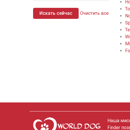
Ho
To
Искать сейчас
Очистить все
No
Sp
Te
Wo
Mi
Fo
Наша мисс
Finder по