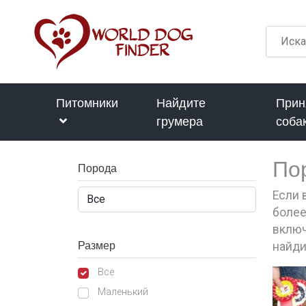
Питомники
Найдите
Прин
грумера
соба
По
Порода
Если 
более
включ
Размер
найди
Все
Маленький