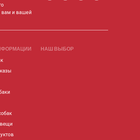
то
о вам и вашей
НФОРМАЦИИ
НАШ ВЫБОР
ак
сказы
баки
собак
 вещи
уктов