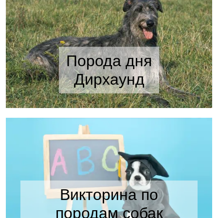
Порода дня
Дирхаунд
Викторина по
породам собак