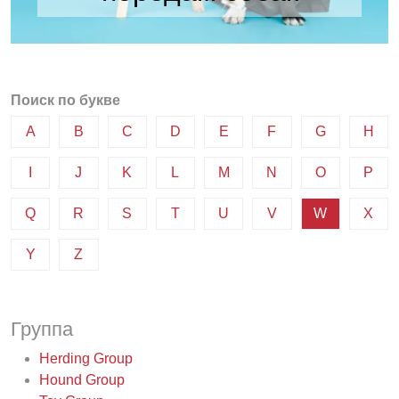
Поиск по букве
A
B
C
D
E
F
G
H
I
J
K
L
M
N
O
P
Q
R
S
T
U
V
W
X
Y
Z
Группа
Herding Group
Hound Group