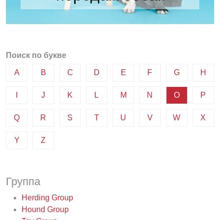
Поиск по букве
A
B
C
D
E
F
G
H
I
J
K
L
M
N
O
P
Q
R
S
T
U
V
W
X
Y
Z
Группа
Herding Group
Hound Group