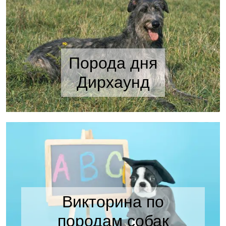
Порода дня
Дирхаунд
Викторина по
породам собак