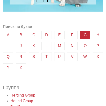
Поиск по букве
A
B
C
D
E
F
G
H
I
J
K
L
M
N
O
P
Q
R
S
T
U
V
W
X
Y
Z
Группа
Herding Group
Hound Group