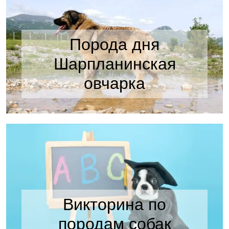
Порода дня
Шарпланинская
овчарка
Викторина по
породам собак