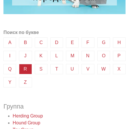
Поиск по букве
A
B
C
D
E
F
G
H
I
J
K
L
M
N
O
P
Q
R
S
T
U
V
W
X
Y
Z
Группа
Herding Group
Hound Group