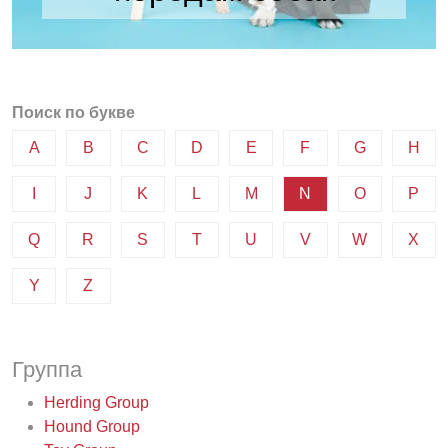
Поиск по букве
A
B
C
D
E
F
G
H
I
J
K
L
M
N
O
P
Q
R
S
T
U
V
W
X
Y
Z
Группа
Herding Group
Hound Group