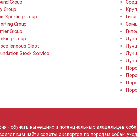
und Group
Сред
y Group
Круп
n-Sporting Group
Гига
orting Group
Самы
rrier Group
Гипо
rking Group
Лучш
scellaneous Class
Лучш
undation Stock Service
Лучш
Лучш
Поро
Поро
Поро
Поро
ия - обучать нынешних и потенциальных владельцев собак
зволяет вам найти советы экспертов по породам собак, ухо