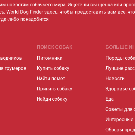
им новостям собачьего мира. Ищете ли вы щенка или прос
сь, World Dog Finder здесь, чтобы предоставить вам все, чт
гда-либо понадобится.
ПОИСК СОБАК
БОЛЬШЕ И
аводчиков
Питомники
Породы соб
я грумеров
Купить собаку
Лучшие рас
Найти помет
Новости
Принять собаку
Здоровье со
Найди собаку
Еда
Советы для 
Интересные
Обзоры прод