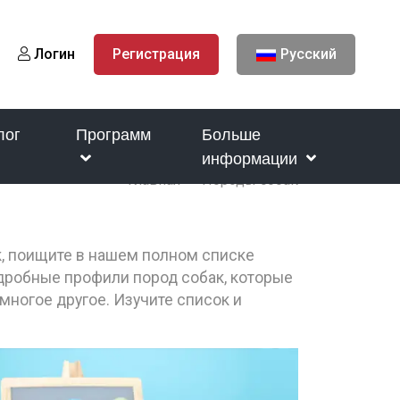
Логин
Регистрация
Русский
лог
Программ
Больше
информации
Главная
Породы собак
к, поищите в нашем полном списке
одробные профили пород собак, которые
многое другое. Изучите список и