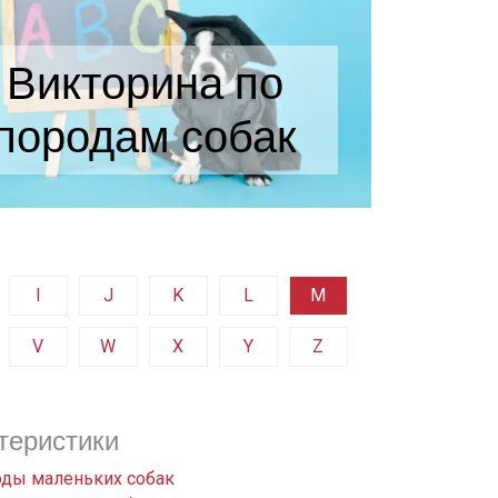
Викторина по
породам собак
I
J
K
L
M
V
W
X
Y
Z
теристики
ды маленьких собак