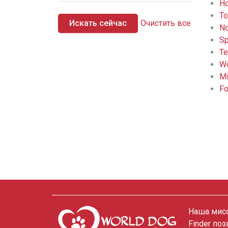
Ho
To
Искать сейчас
Очистить все
No
Sp
Te
Wo
Mi
Fo
Наша мисс
Finder по