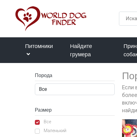
Питомники
Найдите
Прин
грумера
соба
По
Порода
Если 
более
включ
Размер
найди
Все
Маленький