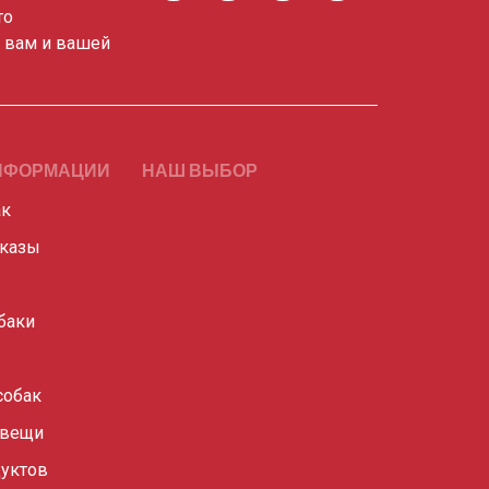
то
о вам и вашей
НФОРМАЦИИ
НАШ ВЫБОР
ак
сказы
баки
собак
 вещи
уктов