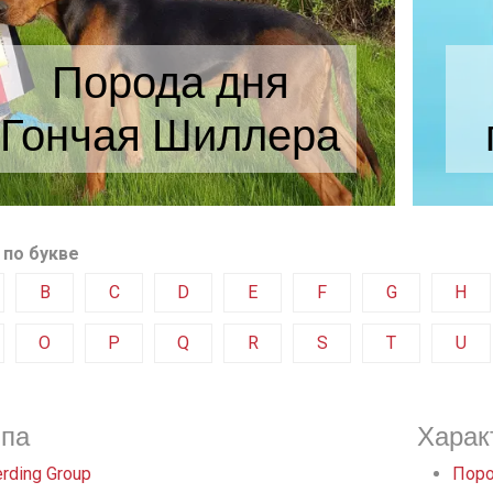
Порода дня
Гончая Шиллера
 по букве
B
C
D
E
F
G
H
O
P
Q
R
S
T
U
ппа
Харак
rding Group
Поро