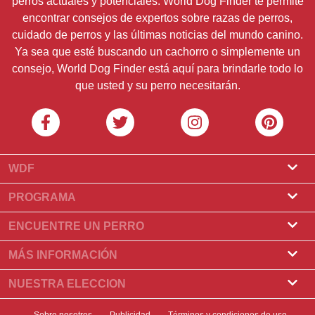
perros actuales y potenciales. World Dog Finder te permite
encontrar consejos de expertos sobre razas de perros,
cuidado de perros y las últimas noticias del mundo canino.
Ya sea que esté buscando un cachorro o simplemente un
consejo, World Dog Finder está aquí para brindarle todo lo
que usted y su perro necesitarán.
WDF
Sobre nosotros
PROGRAMA
¿Qué es World Dog Finder?
Programa de criadores
ENCUENTRE UN PERRO
¿Qué asociaciones aceptamos?
Programa para peluqueros
Encontrar un criadero
MÁS INFORMACIÓN
Contacto
Compre un perro
Razas
NUESTRA ELECCION
Nuestros socios
Encontrar una camada
Historias destacadas
¿Qué hacer si su perro come chocolate?
Boletin informativo