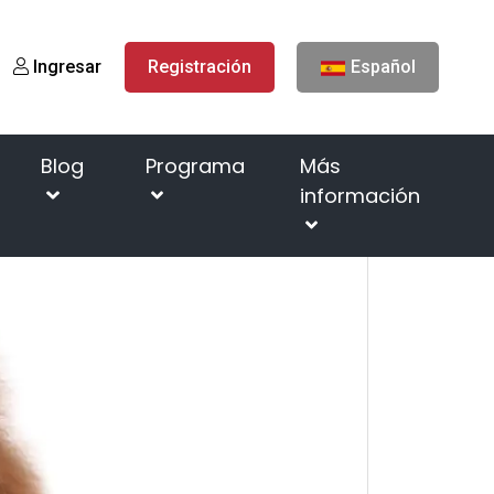
Ingresar
Registración
Español
Blog
Programa
Más
información
e inicio
Razas de perros
Caniche - grande