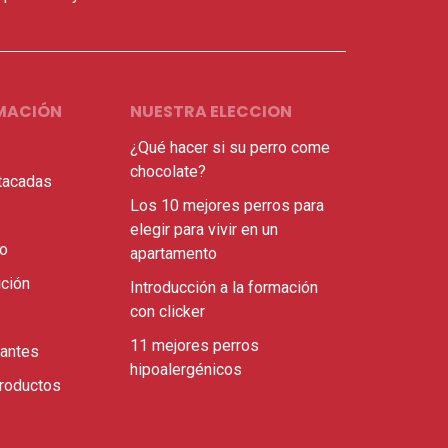
MACIÓN
NUESTRA ELECCION
¿Qué hacer si su perro come
chocolate?
tacadas
Los 10 mejores perros para
elegir para vivir en un
ro
apartamento
ición
Introducción a la formación
con clicker
11 mejores perros
santes
hipoalergénicos
roductos