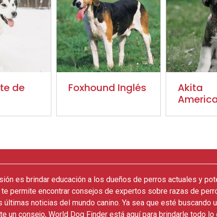
te de
Foxhound Inglés
Akita
Americ
sión es brindar educación a los dueños de perros actuales y pot
 te permite encontrar consejos de expertos sobre razas de perr
as últimas noticias del mundo canino. Ya sea que esté buscando u
e un consejo, World Dog Finder está aquí para brindarle todo lo