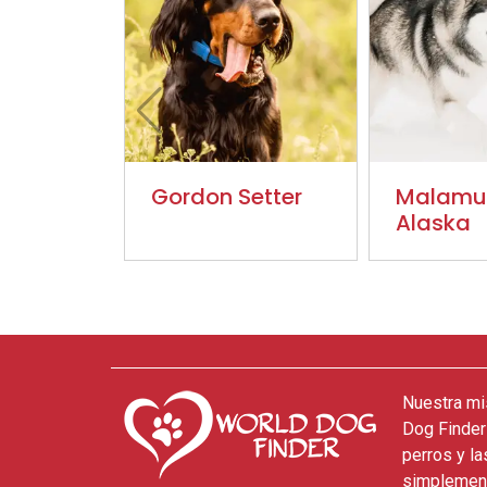
Gordon Setter
Malamu
Alaska
Nuestra mi
Dog Finder
perros y l
simplement