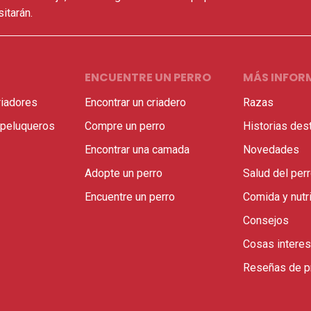
itarán.
ENCUENTRE UN PERRO
MÁS INFOR
riadores
Encontrar un criadero
Razas
 peluqueros
Compre un perro
Historias des
Encontrar una camada
Novedades
Adopte un perro
Salud del per
Encuentre un perro
Comida y nutr
Consejos
Cosas intere
Reseñas de p