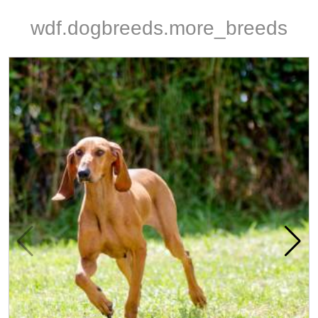
wdf.dogbreeds.more_breeds