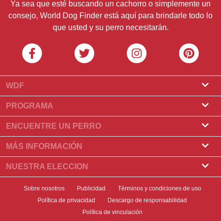
Ya sea que esté buscando un cachorro o simplemente un
consejo, World Dog Finder está aquí para brindarle todo lo
que usted y su perro necesitarán.
WDF
Sobre nosotros
PROGRAMA
¿Qué es World Dog Finder?
Programa de criadores
ENCUENTRE UN PERRO
¿Qué asociaciones aceptamos?
Programa para peluqueros
Encontrar un criadero
MÁS INFORMACIÓN
Contacto
Compre un perro
Razas
NUESTRA ELECCION
Nuestros socios
Encontrar una camada
Historias destacadas
¿Qué hacer si su perro come chocolate?
Boletin informativo
Sobre nosotros
Publicidad
Términos y condiciones de uso
Adopte un perro
Novedades
Los 10 mejores perros para elegir para vivir en un
Política de privacidad
Descargo de responsabilidad
Banners
Encuentre un perro
apartamento
Salud del perro
Política de vinculación
Insignias