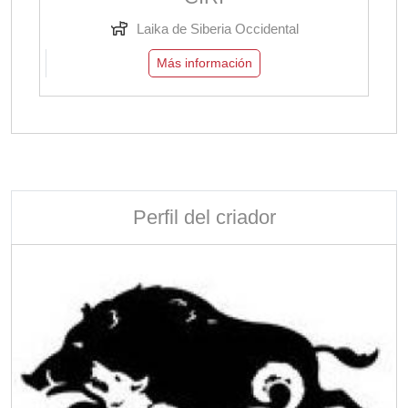
Laika de Siberia Occidental
Más información
Perfil del criador