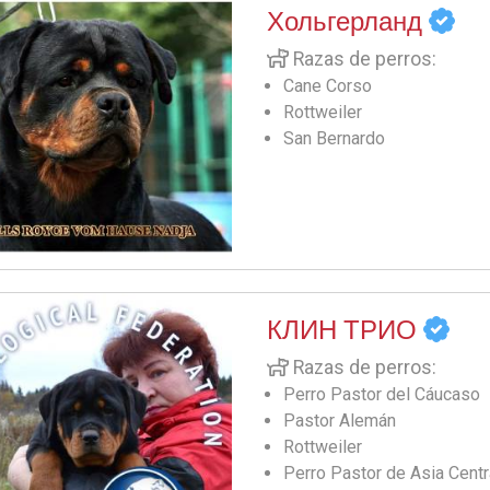
Хольгерланд
Razas de perros:
Cane Corso
Rottweiler
San Bernardo
КЛИН ТРИО
Razas de perros:
Perro Pastor del Cáucaso
Pastor Alemán
Rottweiler
Perro Pastor de Asia Centr