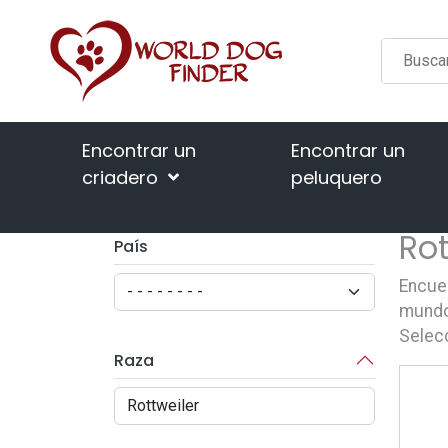
Encontrar un
Encontrar un
criadero
peluquero
Rot
País
Encuen
mundo.
Selecc
Raza