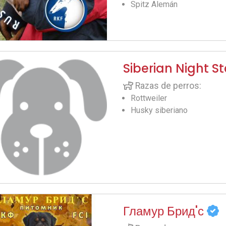
Spitz Alemán
Siberian Night S
Razas de perros:
Rottweiler
Husky siberiano
Гламур Брид'с