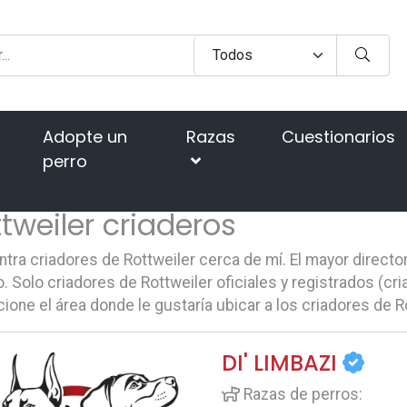
Adopte un
Razas
Cuestionarios
perro
tweiler criaderos
tra criadores de Rottweiler cerca de mí. El mayor director
 Solo criadores de Rottweiler oficiales y registrados (cri
ione el área donde le gustaría ubicar a los criadores de R
DI' LIMBAZI
Razas de perros: