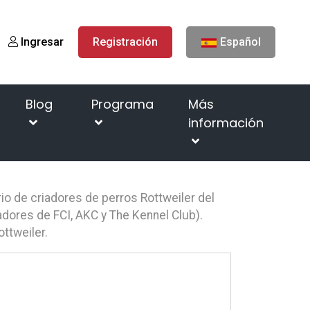
Ingresar
Registración
Español
Blog
Programa
Más
información
Página de inicio
Criaderos de perros
io de criadores de perros Rottweiler del
adores de FCI, AKC y The Kennel Club).
ottweiler.