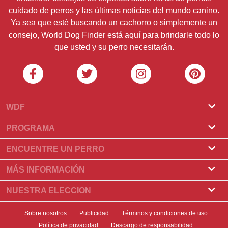
cuidado de perros y las últimas noticias del mundo canino.
Ya sea que esté buscando un cachorro o simplemente un
consejo, World Dog Finder está aquí para brindarle todo lo
que usted y su perro necesitarán.
WDF
Sobre nosotros
PROGRAMA
¿Qué es World Dog Finder?
Programa de criadores
ENCUENTRE UN PERRO
¿Qué asociaciones aceptamos?
Programa para peluqueros
Encontrar un criadero
MÁS INFORMACIÓN
Contacto
Compre un perro
Razas
NUESTRA ELECCION
Nuestros socios
Encontrar una camada
Historias destacadas
¿Qué hacer si su perro come chocolate?
Boletin informativo
Sobre nosotros
Publicidad
Términos y condiciones de uso
Adopte un perro
Novedades
Los 10 mejores perros para elegir para vivir en un
Política de privacidad
Descargo de responsabilidad
Banners